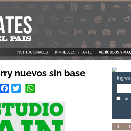
INSTITUCIONALES
INMUEBLES
ARTE
VEHÍCULOS Y MA
rry nuevos sin base
Ingres
Facebook
Twitter
WhatsApp
Sí,