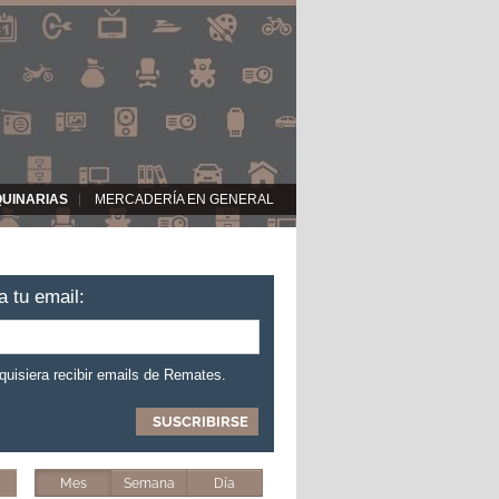
QUINARIAS
MERCADERÍA EN GENERAL
a tu email:
 quisiera recibir emails de Remates.
Mes
Semana
Día