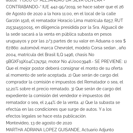
autos: “FISCO C/ ALEJANDRO DA SILVA OLIVERA -
CONTRABANDO-” IUE 442-95/2019, se hace saber que el 26
de Agosto de 2020 a la hora 11:00, en el local de la calle
Garzón 1516, el rematador Horacio Lima matrícula 6257, RUT
215324550015, en diligencia presidida por la Sra. Alguacil de
la sede sacará a la venta en pública subasta en pesos
uruguayos y por las 2/3 partes de su valor en Aduana o sea $
67.860: automóvil marca Chevrolet, modelo Corsa sedan , año
2004, matrícula del Brasil ILQ 1496, chasis No
9BGXF19X04C174792, motor No 4U0003948.- SE PREVIENE: 1)
Que el mejor postor deberá consignar el monto de su oferta
al momento de serle aceptada. 2) Que serán de cargo del
comprador la comisión e impuestos del Rematador o sea, el
12,20% sobre el precio rematado. 3) Que serán de cargo del
expediente la comisión del vendedor e impuestos del
rematador o sea, el 2,44% de la venta. 4) Que la subasta se
efectúa en las condiciones que surge de autos. Y a los
efectos legales se hace esta publicación.
Montevideo, 13 de agosto de 2020
MARTHA ADRIANA LOPEZ GUISANDE, Actuario Adjunto