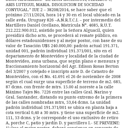
ARIS LUTEGUI, MARIA. DISOLUCION DE SOCIEDAD
CONYUGAL.” IUE 2 – 38208/2014, se hace saber que el
próximo 27/11/2024, hora 14 y 30 en el local ubicado en la
calle avda. Uruguay 826 –A.N.R.T.C.I. – por intermedio del
Martillero Daniel Orellano, Matrícula N°. 4685, R.U.T.
212.222.900.012, asistido por la Señora Alguacil, quien
presidirá dicho acto, se procederá al remate público, en
dólares estadounidenses y al mejor postor, con base de su
valor de Tasación U$S 240.000,00: padrón actual 191.371,
unidad 001, padrón individual 191.371/001, sito en el
departamento de Montevideo y localidad de la ciudad de
Montevideo, zona urbana, que según plano e mensura y
fraccionamiento horizontal del Agr. Edison Rosas Berton
del 3/2007 y cotejado e inscripto ante D. de Catastro de
Montevideo, con el No. 41.691 el 26 de noviembre de 2008
según el cual surge una superficie de terreno de m2. 685,
87 dcms. con frente de mtrs. 15.00 al noreste a la calle
Máximo Tajes No. 7226 entre las calles Gral. Narino y
Gral. Santander, distando su punto extremo de la primera
de las calles nombradas mtrs, 53,64 dcms. La unidad
padrón individual 191.371/001 se ubica en planta baja a
cota vertical 0,40 a 30 mtrs. y tiene una superficie de m2.
111, 53 dcms. y le corresponde el uso exclusivo de retiro
A, porche C, patio y jardín D. y parrillero I.- SE PREVIENE: