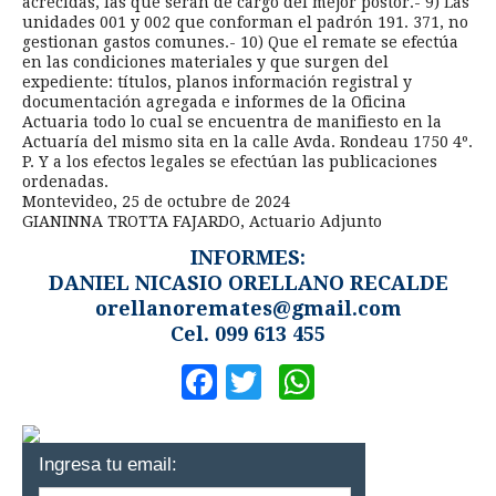
acrecidas, las que serán de cargo del mejor postor.- 9) Las
unidades 001 y 002 que conforman el padrón 191. 371, no
gestionan gastos comunes.- 10) Que el remate se efectúa
en las condiciones materiales y que surgen del
expediente: títulos, planos información registral y
documentación agregada e informes de la Oficina
Actuaria todo lo cual se encuentra de manifiesto en la
Actuaría del mismo sita en la calle Avda. Rondeau 1750 4º.
P. Y a los efectos legales se efectúan las publicaciones
ordenadas.
Montevideo, 25 de octubre de 2024
GIANINNA TROTTA FAJARDO, Actuario Adjunto
INFORMES:
DANIEL NICASIO ORELLANO RECALDE
orellanoremates@gmail.com
Cel. 099 613 455
Facebook
Twitter
WhatsApp
Ingresa tu email: