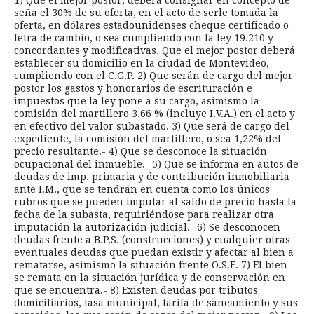
1) Que el mejor postor, deberá consignar en concepto de
seña el 30% de su oferta, en el acto de serle tomada la
oferta, en dólares estadounidenses cheque certificado o
letra de cambio, o sea cumpliendo con la ley 19.210 y
concordantes y modificativas. Que el mejor postor deberá
establecer su domicilio en la ciudad de Montevideo,
cumpliendo con el C.G.P. 2) Que serán de cargo del mejor
postor los gastos y honorarios de escrituración e
impuestos que la ley pone a su cargo, asimismo la
comisión del martillero 3,66 % (incluye I.V.A.) en el acto y
en efectivo del valor subastado. 3) Que será de cargo del
expediente, la comisión del martillero, o sea 1,22% del
precio resultante.- 4) Que se desconoce la situación
ocupacional del inmueble.- 5) Que se informa en autos de
deudas de imp. primaria y de contribución inmobiliaria
ante I.M., que se tendrán en cuenta como los únicos
rubros que se pueden imputar al saldo de precio hasta la
fecha de la subasta, requiriéndose para realizar otra
imputación la autorización judicial.- 6) Se desconocen
deudas frente a B.P.S. (construcciones) y cualquier otras
eventuales deudas que puedan existir y afectar al bien a
rematarse, asimismo la situación frente O.S.E. 7) El bien
se remata en la situación jurídica y de conservación en
que se encuentra.- 8) Existen deudas por tributos
domiciliarios, tasa municipal, tarifa de saneamiento y sus