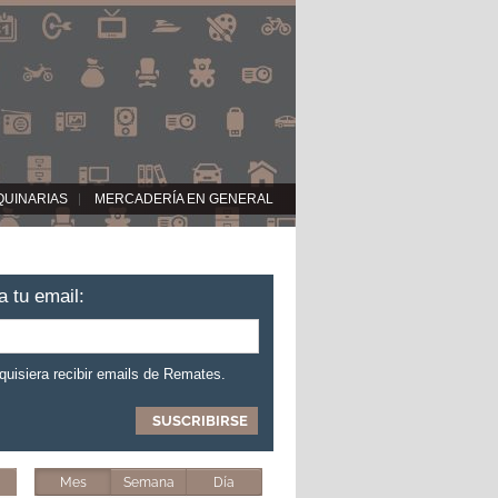
QUINARIAS
MERCADERÍA EN GENERAL
a tu email:
 quisiera recibir emails de Remates.
Mes
Semana
Día