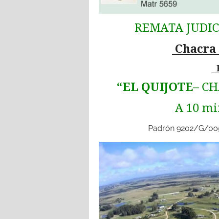
REMATA JUDICI
Chacra 
B
“EL QUIJOTE
– C
A 10 mi
Padrón 9202/G/005