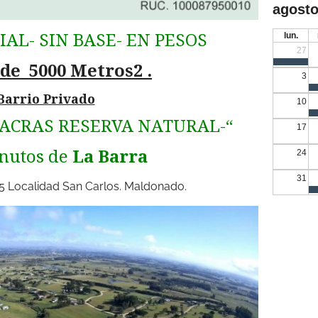
agosto
AL- SIN BASE- EN PESOS
lun.
27
de 5000 Metros2 .
3
arrio Privado
10
HACRAS RESERVA NATURAL-“
17
nutos de
La Barra
24
31
 Localidad San Carlos. Maldonado.