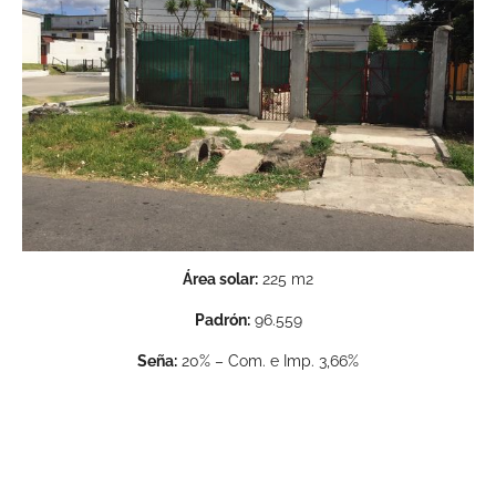
Área solar:
225 m2
Padrón:
96.559
Seña:
20% – Com. e Imp. 3,66%