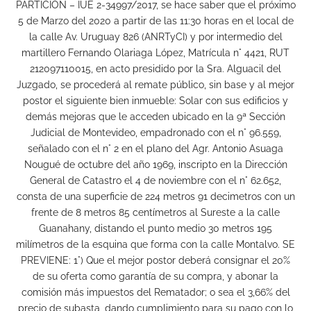
PARTICIÓN – IUE 2-34997/2017, se hace saber que el próximo
5 de Marzo del 2020 a partir de las 11:30 horas en el local de
la calle Av. Uruguay 826 (ANRTyCI) y por intermedio del
martillero Fernando Olariaga López, Matrícula n° 4421, RUT
212097110015, en acto presidido por la Sra. Alguacil del
Juzgado, se procederá al remate público, sin base y al mejor
postor el siguiente bien inmueble: Solar con sus edificios y
demás mejoras que le acceden ubicado en la 9ª Sección
Judicial de Montevideo, empadronado con el n° 96.559,
señalado con el n° 2 en el plano del Agr. Antonio Asuaga
Nougué de octubre del año 1969, inscripto en la Dirección
General de Catastro el 4 de noviembre con el n° 62.652,
consta de una superficie de 224 metros 91 decimetros con un
frente de 8 metros 85 centímetros al Sureste a la calle
Guanahany, distando el punto medio 30 metros 195
milímetros de la esquina que forma con la calle Montalvo. SE
PREVIENE: 1°) Que el mejor postor deberá consignar el 20%
de su oferta como garantía de su compra, y abonar la
comisión más impuestos del Rematador; o sea el 3,66% del
precio de subasta, dando cumplimiento para su pago con lo