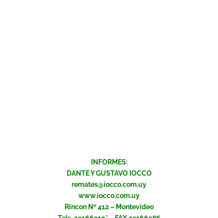
INFORMES:
DANTE Y GUSTAVO IOCCO
remates@iocco.com.uy
www.iocco.com.uy
Rincon Nº 412 – Montevideo
Tels. 29166910* – FAX.29166986