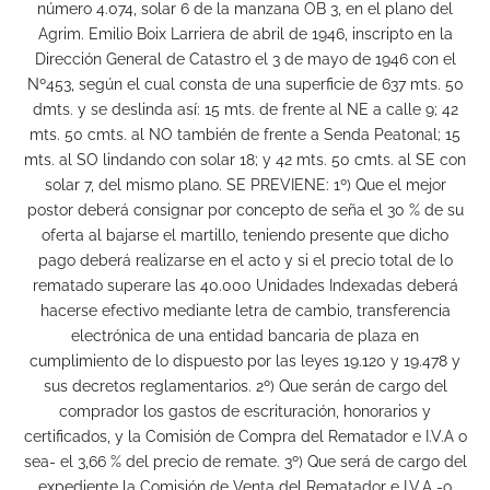
número 4.074, solar 6 de la manzana OB 3, en el plano del
Agrim. Emilio Boix Larriera de abril de 1946, inscripto en la
Dirección General de Catastro el 3 de mayo de 1946 con el
Nº453, según el cual consta de una superficie de 637 mts. 50
dmts. y se deslinda así: 15 mts. de frente al NE a calle 9; 42
mts. 50 cmts. al NO también de frente a Senda Peatonal; 15
mts. al SO lindando con solar 18; y 42 mts. 50 cmts. al SE con
solar 7, del mismo plano. SE PREVIENE: 1º) Que el mejor
postor deberá consignar por concepto de seña el 30 % de su
oferta al bajarse el martillo, teniendo presente que dicho
pago deberá realizarse en el acto y si el precio total de lo
rematado superare las 40.000 Unidades Indexadas deberá
hacerse efectivo mediante letra de cambio, transferencia
electrónica de una entidad bancaria de plaza en
cumplimiento de lo dispuesto por las leyes 19.120 y 19.478 y
sus decretos reglamentarios. 2º) Que serán de cargo del
comprador los gastos de escrituración, honorarios y
certificados, y la Comisión de Compra del Rematador e I.V.A o
sea- el 3,66 % del precio de remate. 3º) Que será de cargo del
expediente la Comisión de Venta del Rematador e I.V.A -o