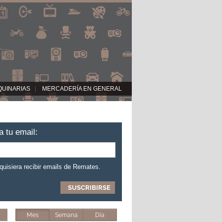
QUINARIAS
MERCADERÍA EN GENERAL
a tu email:
 quisiera recibir emails de Remates.
Mes
Semana
Día