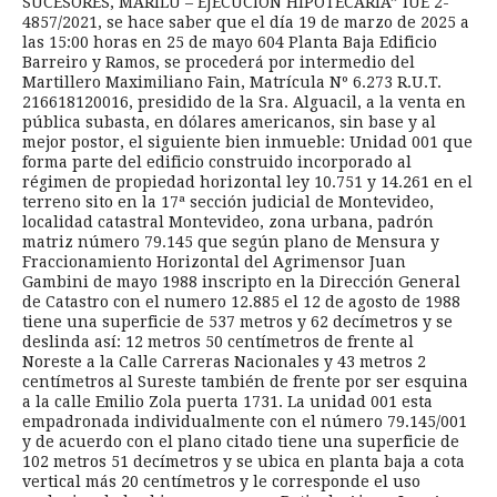
SUCESORES, MARILU – EJECUCION HIPOTECARIA” IUE 2-
4857/2021, se hace saber que el día 19 de marzo de 2025 a
las 15:00 horas en 25 de mayo 604 Planta Baja Edificio
Barreiro y Ramos, se procederá por intermedio del
Martillero Maximiliano Fain, Matrícula Nº 6.273 R.U.T.
216618120016, presidido de la Sra. Alguacil, a la venta en
pública subasta, en dólares americanos, sin base y al
mejor postor, el siguiente bien inmueble: Unidad 001 que
forma parte del edificio construido incorporado al
régimen de propiedad horizontal ley 10.751 y 14.261 en el
terreno sito en la 17ª sección judicial de Montevideo,
localidad catastral Montevideo, zona urbana, padrón
matriz número 79.145 que según plano de Mensura y
Fraccionamiento Horizontal del Agrimensor Juan
Gambini de mayo 1988 inscripto en la Dirección General
de Catastro con el numero 12.885 el 12 de agosto de 1988
tiene una superficie de 537 metros y 62 decímetros y se
deslinda así: 12 metros 50 centímetros de frente al
Noreste a la Calle Carreras Nacionales y 43 metros 2
centímetros al Sureste también de frente por ser esquina
a la calle Emilio Zola puerta 1731. La unidad 001 esta
empadronada individualmente con el número 79.145/001
y de acuerdo con el plano citado tiene una superficie de
102 metros 51 decímetros y se ubica en planta baja a cota
vertical más 20 centímetros y le corresponde el uso