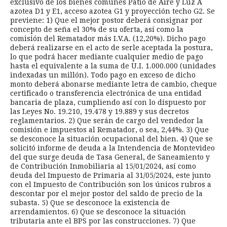
exclusivo de los bienes comunes Patio de Aire y Luz A
azotea D1 y E1, acceso azotea G1 y proyección techo G2. Se
previene: 1) Que el mejor postor deberá consignar por
concepto de seña el 30% de su oferta, así como la
comisión del Rematador más I.V.A. (12,20%). Dicho pago
deberá realizarse en el acto de serle aceptada la postura,
lo que podrá hacer mediante cualquier medio de pago
hasta el equivalente a la suma de U.I. 1.000.000 (unidades
indexadas un millón). Todo pago en exceso de dicho
monto deberá abonarse mediante letra de cambio, cheque
certificado o transferencia electrónica de una entidad
bancaria de plaza, cumpliendo así con lo dispuesto por
las Leyes No. 19.210, 19.478 y 19.889 y sus decretos
reglamentarios. 2) Que serán de cargo del vendedor la
comisión e impuestos al Rematador, o sea, 2,44%. 3) Que
se desconoce la situación ocupacional del bien. 4) Que se
solicitó informe de deuda a la Intendencia de Montevideo
del que surge deuda de Tasa General, de Saneamiento y
de Contribución Inmobiliaria al 15/01/2024, así como
deuda del Impuesto de Primaria al 31/05/2024, este junto
con el Impuesto de Contribución son los únicos rubros a
descontar por el mejor postor del saldo de precio de la
subasta. 5) Que se desconoce la existencia de
arrendamientos. 6) Que se desconoce la situación
tributaria ante el BPS por las construcciones. 7) Que