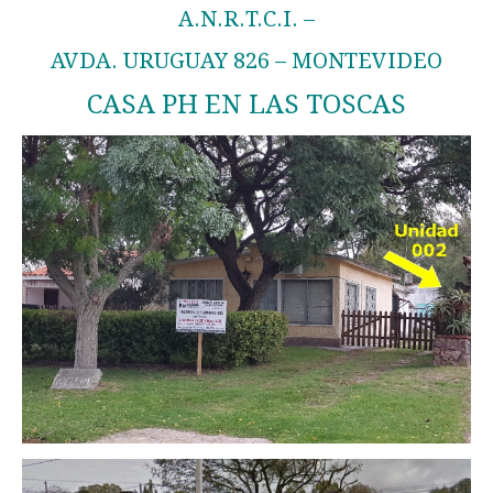
A.N.R.T.C.I. –
AVDA. URUGUAY 826 – MONTEVIDEO
CASA PH EN LAS TOSCAS