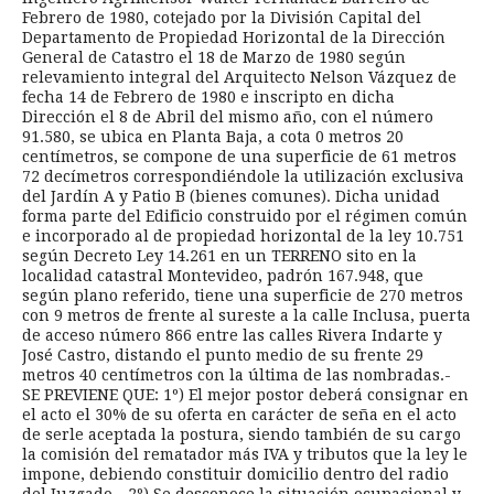
Febrero de 1980, cotejado por la División Capital del
Departamento de Propiedad Horizontal de la Dirección
General de Catastro el 18 de Marzo de 1980 según
relevamiento integral del Arquitecto Nelson Vázquez de
fecha 14 de Febrero de 1980 e inscripto en dicha
Dirección el 8 de Abril del mismo año, con el número
91.580, se ubica en Planta Baja, a cota 0 metros 20
centímetros, se compone de una superficie de 61 metros
72 decímetros correspondiéndole la utilización exclusiva
del Jardín A y Patio B (bienes comunes). Dicha unidad
forma parte del Edificio construido por el régimen común
e incorporado al de propiedad horizontal de la ley 10.751
según Decreto Ley 14.261 en un TERRENO sito en la
localidad catastral Montevideo, padrón 167.948, que
según plano referido, tiene una superficie de 270 metros
con 9 metros de frente al sureste a la calle Inclusa, puerta
de acceso número 866 entre las calles Rivera Indarte y
José Castro, distando el punto medio de su frente 29
metros 40 centímetros con la última de las nombradas.-
SE PREVIENE QUE: 1º) El mejor postor deberá consignar en
el acto el 30% de su oferta en carácter de seña en el acto
de serle aceptada la postura, siendo también de su cargo
la comisión del rematador más IVA y tributos que la ley le
impone, debiendo constituir domicilio dentro del radio
del Juzgado.- 2º) Se desconoce la situación ocupacional y