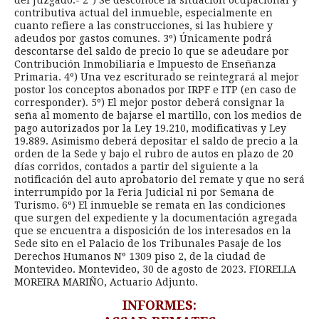
contributiva actual del inmueble, especialmente en
cuanto refiere a las construcciones, si las hubiere y
adeudos por gastos comunes. 3º) Únicamente podrá
descontarse del saldo de precio lo que se adeudare por
Contribución Inmobiliaria e Impuesto de Enseñanza
Primaria. 4º) Una vez escriturado se reintegrará al mejor
postor los conceptos abonados por IRPF e ITP (en caso de
corresponder). 5º) El mejor postor deberá consignar la
seña al momento de bajarse el martillo, con los medios de
pago autorizados por la Ley 19.210, modificativas y Ley
19.889. Asimismo deberá depositar el saldo de precio a la
orden de la Sede y bajo el rubro de autos en plazo de 20
días corridos, contados a partir del siguiente a la
notificación del auto aprobatorio del remate y que no será
interrumpido por la Feria Judicial ni por Semana de
Turismo. 6º) El inmueble se remata en las condiciones
que surgen del expediente y la documentación agregada
que se encuentra a disposición de los interesados en la
Sede sito en el Palacio de los Tribunales Pasaje de los
Derechos Humanos Nº 1309 piso 2, de la ciudad de
Montevideo. Montevideo, 30 de agosto de 2023. FIORELLA
MOREIRA MARIÑO, Actuario Adjunto.
INFORMES: