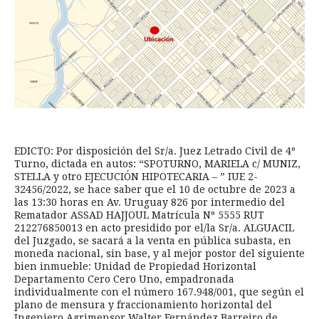
EDICTO: Por disposición del Sr/a. Juez Letrado Civil de 4º
Turno, dictada en autos: “SPOTURNO, MARIELA c/ MUNIZ,
STELLA y otro EJECUCIÓN HIPOTECARIA – ” IUE 2-
32456/2022, se hace saber que el 10 de octubre de 2023 a
las 13:30 horas en Av. Uruguay 826 por intermedio del
Rematador ASSAD HAJJOUL Matrícula Nº 5555 RUT
212276850013 en acto presidido por el/la Sr/a. ALGUACIL
del Juzgado, se sacará a la venta en pública subasta, en
moneda nacional, sin base, y al mejor postor del siguiente
bien inmueble: Unidad de Propiedad Horizontal
Departamento Cero Cero Uno, empadronada
individualmente con el número 167.948/001, que según el
plano de mensura y fraccionamiento horizontal del
Ingeniero Agrimensor Walter Fernández Barreiro de