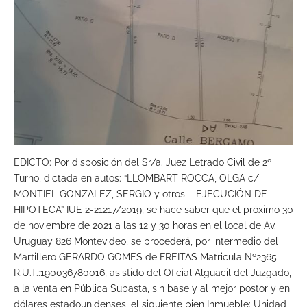
EDICTO: Por disposición del Sr/a. Juez Letrado Civil de 2º
Turno, dictada en autos: “LLOMBART ROCCA, OLGA c/
MONTIEL GONZALEZ, SERGIO y otros – EJECUCIÓN DE
HIPOTECA” IUE 2-21217/2019, se hace saber que el próximo 30
de noviembre de 2021 a las 12 y 30 horas en el local de Av.
Uruguay 826 Montevideo, se procederá, por intermedio del
Martillero GERARDO GOMES de FREITAS Matricula Nº2365
R.U.T.:190036780016, asistido del Oficial Alguacil del Juzgado,
a la venta en Pública Subasta, sin base y al mejor postor y en
dólares estadounidenses, el siguiente bien Inmueble: Unidad