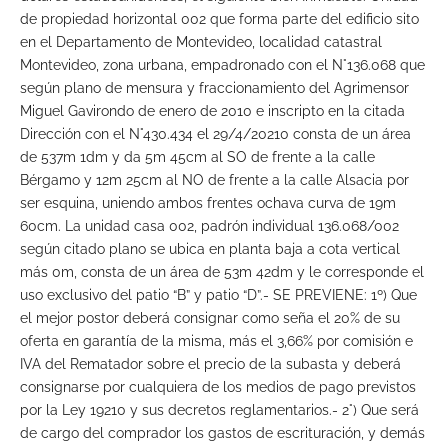
de propiedad horizontal 002 que forma parte del edificio sito
en el Departamento de Montevideo, localidad catastral
Montevideo, zona urbana, empadronado con el N°136.068 que
según plano de mensura y fraccionamiento del Agrimensor
Miguel Gavirondo de enero de 2010 e inscripto en la citada
Dirección con el N°430.434 el 29/4/20210 consta de un área
de 537m 1dm y da 5m 45cm al SO de frente a la calle
Bérgamo y 12m 25cm al NO de frente a la calle Alsacia por
ser esquina, uniendo ambos frentes ochava curva de 19m
60cm. La unidad casa 002, padrón individual 136.068/002
según citado plano se ubica en planta baja a cota vertical
más 0m, consta de un área de 53m 42dm y le corresponde el
uso exclusivo del patio “B” y patio “D”.- SE PREVIENE: 1º) Que
el mejor postor deberá consignar como seña el 20% de su
oferta en garantía de la misma, más el 3,66% por comisión e
IVA del Rematador sobre el precio de la subasta y deberá
consignarse por cualquiera de los medios de pago previstos
por la Ley 19210 y sus decretos reglamentarios.- 2°) Que será
de cargo del comprador los gastos de escrituración, y demás