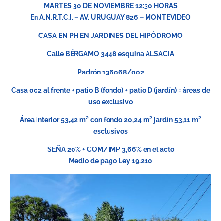
MARTES 30 DE NOVIEMBRE 12:30 HORAS
En A.N.R.T.C.I. – AV. URUGUAY 826 – MONTEVIDEO
CASA EN PH EN JARDINES DEL HIPÓDROMO
Calle BÉRGAMO 3448 esquina ALSACIA
Padrón 136068/002
Casa 002 al frente + patio B (fondo) + patio D (jardín) = áreas de
uso exclusivo
Área interior 53,42 m² con fondo 20,24 m² jardín 53,11 m²
esclusivos
SEÑA 20% + COM/IMP 3,66% en el acto
Medio de pago Ley 19.210