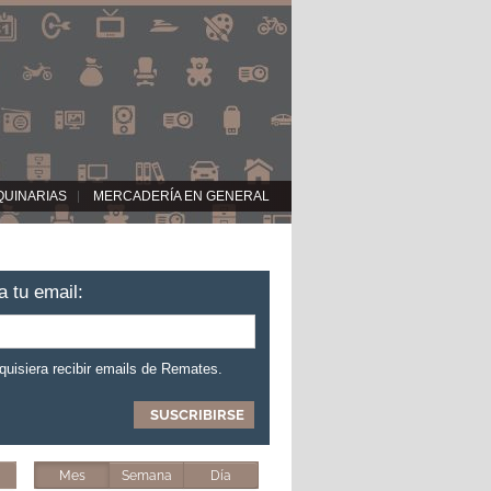
QUINARIAS
MERCADERÍA EN GENERAL
a tu email:
 quisiera recibir emails de Remates.
Mes
Semana
Día