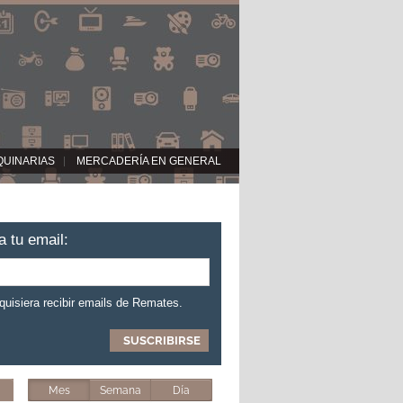
QUINARIAS
MERCADERÍA EN GENERAL
a tu email:
 quisiera recibir emails de Remates.
Mes
Semana
Día