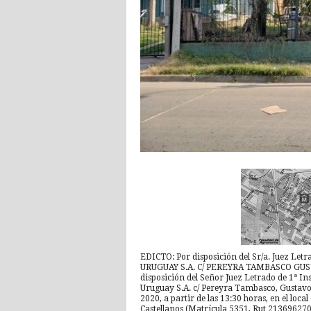
EDICTO: Por disposición del Sr/a. Juez Let
URUGUAY S.A. C/ PEREYRA TAMBASCO GUSTA
disposición del Señor Juez Letrado de 1ª In
Uruguay S.A. c/ Pereyra Tambasco, Gustavo 
2020, a partir de las 13:30 horas, en el loca
Castellanos (Matrícula 5351, Rut 2136962700