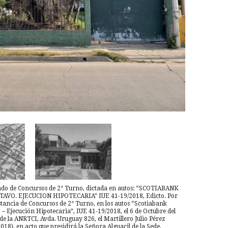
rado de Concursos de 2° Turno, dictada en autos: “SCOTIABANK
VO. EJECUCION HIPOTECARIA” IUE 41-19/2018, Edicto. Por
stancia de Concursos de 2° Turno, en los autos “Scotiabank
– Ejecución Hipotecaria”, IUE 41-19/2018, el 6 de Octubre del
l de la ANRTCI, Avda. Uruguay 826, el Martillero Julio Pérez
18), en acto que presidirá la Señora Alguacil de la Sede,