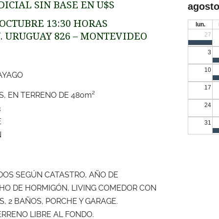
ICIAL SIN BASE EN U$S
agosto
OCTUBRE 13:30 HORAS
lun.
 AV. URUGUAY 826 – MONTEVIDEO
27
3
10
AYAGO
17
S, EN TERRENO DE 480m²
24
3
E
31
N
CADOS SEGÚN CATASTRO, AÑO DE
HO DE HORMIGÓN, LIVING COMEDOR CON
S, 2 BAÑOS, PORCHE Y GARAGE.
ERRENO LIBRE AL FONDO.