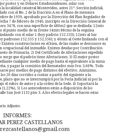
jor postor y en Dólares Estadounidenses, solar con
a localidad catastral Montevideo, antes 21ª. Sección judicial,
do con el No. 2 de la fracción A en el Plano de mensura
mbre de 1939, aprobado por la Dirección del Plan Regulador de
echa 7 de febrero de 1940, inscripto en la Dirección General de
mero 3478, con una superficie de 480m2 que se deslinda: 12mts
do el punto medio de su frente 54mts 88cms de la esquina
lindando con el solar 1 (hoy padrón 152.533); 12mts al Sur
hoy padrones 152.555 y 152.556); y 40mts al Oeste lindando con el
 Existen construcciones en el bien, de las cuales se desconoce su
ión ocupacional del inmueble. Existen deudas por Contribución
esto de Primaria. 2) Del Certificado de Afectaciones expedido
 surge que el padrón tiene Afectaciones. 3) El mejor postor
mediante cualquier medio de pago hasta el equivalente a la suma
seña, y pagar la comisión del Rematador más Iva: 3,66%. Todo
rse por medios de pago distintos del efectivo. Asimismo,
los 20 días corridos a contar a partir del siguiente a la
, plazo que no se interrumpirá por la Feria Judicial ni por la
o el rubro de autos y a la orden de la Sede. 4) Soportará la
1,22%), 5) Los antecedentes están a disposición de los
lle San José 1132 piso 3. A los efectos legales se hacen estas
io Adjunto.
INFORMES:
SAR PEREZ CASTELLANOS
rezcastellanos@gmail.com