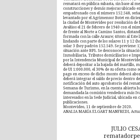
rematará en pública subasta, sin base al me
construcciones y demás mejoras ubicado en l
empadronado con el número 152.548, señala
levantado por el Agrimensor Botet en dicie
la ciudad de Montevideo por resolución de f
Avalúos el 21 de febrero de 1940 con el nú
de frente al Norte a Camino Santos, distan
formada con la calle Araure; 40mts al Este 
lindando con parte de los solares 11 y 12 (
solar 3 (hoy padrón 152.549. Se previene: 1)
situación ante BPS. Se desconoce la situac
Inmobiliaria, Tributos domiciliarios e Impu
por la Intendencia Municipal de Montevideo
deberá depositar a la bajada del martillo, 
de UI 1:000.000, el 30% de su oferta como 
pago en exceso de dicho monto deberá abona
deberá integrar el saldo de precio dentro de 
notificación del auto aprobatorio del remate
Semana de Turismo, en la cuenta abierta baj
demandada la comisión vendedora más Iva (
interesados en la Sede Judicial, ubicada en ca
publicaciones.
Montevideo, 11 de septiembre de 2020.
ANALIA MARÍA ELGART MANFREDI, Actuar
JULIO CE
rematadorpe