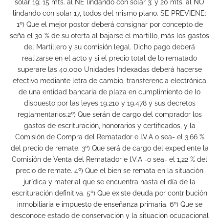
solar 19; 15 mts. al NE lindando con solar 3; y 20 mts. al NO
lindando con solar 17, todos del mismo plano. SE PREVIENE:
1º) Que el mejor postor deberá consignar por concepto de
seña el 30 % de su oferta al bajarse el martillo, más los gastos
del Martillero y su comisión legal. Dicho pago deberá
realizarse en el acto y si el precio total de lo rematado
superare las 40.000 Unidades Indexadas deberá hacerse
efectivo mediante letra de cambio, transferencia electrónica
de una entidad bancaria de plaza en cumplimiento de lo
dispuesto por las leyes 19.210 y 19.478 y sus decretos
reglamentarios.2º) Que serán de cargo del comprador los
gastos de escrituración, honorarios y certificados, y la
Comisión de Compra del Rematador e I.V.A o sea- el 3,66 %
del precio de remate. 3º) Que será de cargo del expediente la
Comisión de Venta del Rematador e I.V.A -o sea- el 1,22 % del
precio de remate. 4º) Que el bien se remata en la situación
jurídica y material que se encuentra hasta el día de la
escrituración definitiva. 5º) Que existe deuda por contribución
inmobiliaria e impuesto de enseñanza primaria. 6º) Que se
desconoce estado de conservación y la situación ocupacional