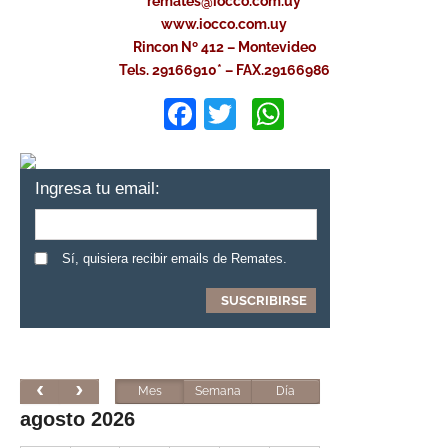
remates@iocco.com.uy
www.iocco.com.uy
Rincon Nº 412 – Montevideo
Tels. 29166910* – FAX.29166986
Facebook
Twitter
WhatsApp
Ingresa tu email:
Sí, quisiera recibir emails de Remates.
Mes
Semana
Día
agosto 2026