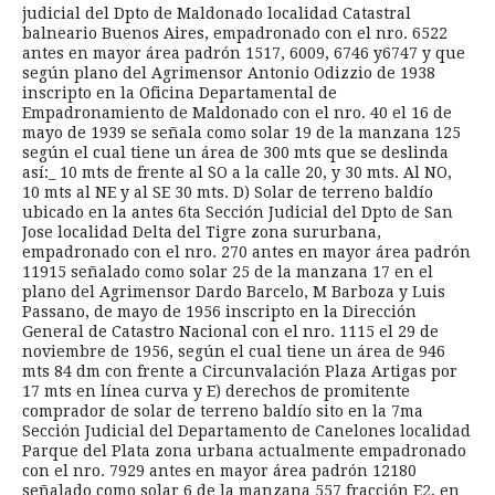
judicial del Dpto de Maldonado localidad Catastral
balneario Buenos Aires, empadronado con el nro. 6522
antes en mayor área padrón 1517, 6009, 6746 y6747 y que
según plano del Agrimensor Antonio Odizzio de 1938
inscripto en la Oficina Departamental de
Empadronamiento de Maldonado con el nro. 40 el 16 de
mayo de 1939 se señala como solar 19 de la manzana 125
según el cual tiene un área de 300 mts que se deslinda
así:_ 10 mts de frente al SO a la calle 20, y 30 mts. Al NO,
10 mts al NE y al SE 30 mts. D) Solar de terreno baldío
ubicado en la antes 6ta Sección Judicial del Dpto de San
Jose localidad Delta del Tigre zona sururbana,
empadronado con el nro. 270 antes en mayor área padrón
11915 señalado como solar 25 de la manzana 17 en el
plano del Agrimensor Dardo Barcelo, M Barboza y Luis
Passano, de mayo de 1956 inscripto en la Dirección
General de Catastro Nacional con el nro. 1115 el 29 de
noviembre de 1956, según el cual tiene un área de 946
mts 84 dm con frente a Circunvalación Plaza Artigas por
17 mts en línea curva y E) derechos de promitente
comprador de solar de terreno baldío sito en la 7ma
Sección Judicial del Departamento de Canelones localidad
Parque del Plata zona urbana actualmente empadronado
con el nro. 7929 antes en mayor área padrón 12180
señalado como solar 6 de la manzana 557 fracción E2, en