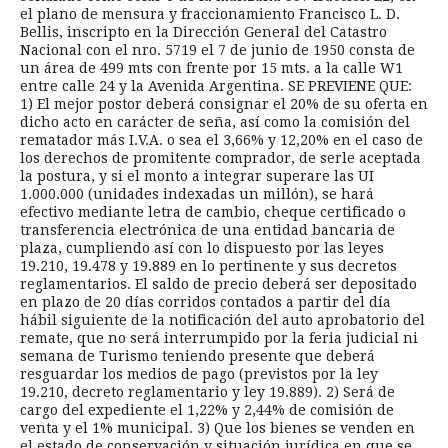
el plano de mensura y fraccionamiento Francisco L. D.
Bellis, inscripto en la Dirección General del Catastro
Nacional con el nro. 5719 el 7 de junio de 1950 consta de
un área de 499 mts con frente por 15 mts. a la calle W1
entre calle 24 y la Avenida Argentina. SE PREVIENE QUE:
1) El mejor postor deberá consignar el 20% de su oferta en
dicho acto en carácter de seña, así como la comisión del
rematador más I.V.A. o sea el 3,66% y 12,20% en el caso de
los derechos de promitente comprador, de serle aceptada
la postura, y si el monto a integrar superare las UI
1.000.000 (unidades indexadas un millón), se hará
efectivo mediante letra de cambio, cheque certificado o
transferencia electrónica de una entidad bancaria de
plaza, cumpliendo así con lo dispuesto por las leyes
19.210, 19.478 y 19.889 en lo pertinente y sus decretos
reglamentarios. El saldo de precio deberá ser depositado
en plazo de 20 días corridos contados a partir del día
hábil siguiente de la notificación del auto aprobatorio del
remate, que no será interrumpido por la feria judicial ni
semana de Turismo teniendo presente que deberá
resguardar los medios de pago (previstos por la ley
19.210, decreto reglamentario y ley 19.889). 2) Será de
cargo del expediente el 1,22% y 2,44% de comisión de
venta y el 1% municipal. 3) Que los bienes se venden en
el estado de conservación y situación jurídica en que se