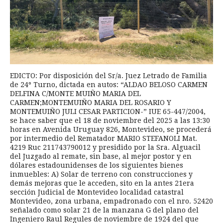
EDICTO: Por disposición del Sr/a. Juez Letrado de Familia
de 24º Turno, dictada en autos: “ALDAO BELOSO CARMEN
DELFINA C/MONTE MUIÑO MARIA DEL
CARMEN;MONTEMUIÑO MARIA DEL ROSARIO Y
MONTEMUIÑO JULI CESAR PARTICION-” IUE 65-447/2004,
se hace saber que el 18 de noviembre del 2025 a las 13:30
horas en Avenida Uruguay 826, Montevideo, se procederá
por intermedio del Rematador MARIO STEFANOLI Mat.
4219 Ruc 211743790012 y presidido por la Sra. Alguacil
del Juzgado al remate, sin base, al mejor postor y en
dólares estadounidenses de los siguientes bienes
inmuebles: A) Solar de terreno con construcciones y
demás mejoras que le acceden, sito en la antes 21era
sección Judicial de Montevideo localidad catastral
Montevideo, zona urbana, empadronado con el nro. 52420
señalado como solar 21 de la manzana G del plano del
Ingeniero Raul Regules de noviembre de 1924 del que