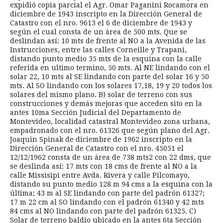
expidió copia parcial el Agr. Omar Paganini Rocamora en
diciembre de 1943 inscripto en la Dirección General de
Catastro con el nro. 9613 el 6 de diciembre de 1943 y
según el cual consta de un área de 500 mts. Que se
deslindan así: 10 mts de frente al NO a la Avenida de las
Instrucciones, entre las calles Corneille y Trapani,
distando punto medio 35 mts de la esquina con la calle
referida en ultimo termino, 50 mts. Al NE lindando con el
solar 22, 10 mts al SE lindando con parte del solar 16 y 50
mts. Al SO lindando con los solares 17,18, 19 y 20 todos los
solares del mismo plano. B) solar de terreno con sus
construcciones y demás mejoras que acceden sito en la
antes 10ma Sección Judicial del Departamento de
Montevideo, localidad catastral Montevideo zona urbana,
empadronado con el nro. 61326 que según plano del Agr.
Joaquin Spinak de diciembre de 1962 inscripto en la
Dirección General de Catastro con el nro. 45051 el
12/12/1962 consta de un área de 738 mts2 con 22 dms, que
se deslinda así: 17 mts con 18 cms de frente al NO a la
calle Missisipi entre Avda. Rivera y calle Pilcomayo,
distando su punto medio 128 m 94 cms a la esquina con la
última; 43 m al SE lindando con parte del padrón 61327;
17 m 22 cm al SO lindando con el padrón 61340 y 42 mts
84 cms al NO lindando con parte del padrón 61325. C)
Solar de terreno baldío ubicado en la antes 6ta Sección