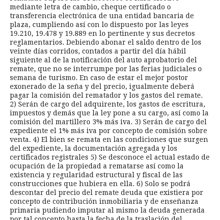
mediante letra de cambio, cheque certificado o
transferencia electrónica de una entidad bancaria de
plaza, cumpliendo así con lo dispuesto por las leyes
19.210, 19.478 y 19.889 en lo pertinente y sus decretos
reglamentarios. Debiendo abonar el saldo dentro de los
veinte días corridos, contados a partir del día hábil
siguiente al de la notificación del auto aprobatorio del
remate, que no se interrumpe por las ferias judiciales o
semana de turismo. En caso de estar el mejor postor
exonerado de la seña y del precio, igualmente deberá
pagar la comisión del rematador y los gastos del remate.
2) Serán de cargo del adquirente, los gastos de escritura,
impuestos y demás que la ley pone a su cargo, así como la
comisión del martillero 3% más iva. 3) Serán de cargo del
expediente el 1% más iva por concepto de comisión sobre
venta. 4) El bien se remata en las condiciones que surgen
del expediente, la documentación agregada y los
certificados registrales 5) Se desconoce el actual estado de
ocupación de la propiedad a rematarse así como la
existencia y regularidad estructural y fiscal de las
construcciones que hubiera en ella. 6) Solo se podrá
descontar del precio del remate deuda que existiera por
concepto de contribución inmobiliaria y de enseñanza
primaria pudiendo imputar al mismo la deuda generada
por tal concepto hasta la fecha de la traslación del