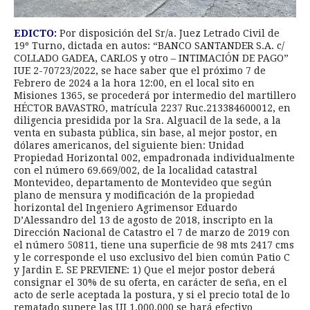
EDICTO:
Por disposición del Sr/a. Juez Letrado Civil de
19º Turno, dictada en autos: “BANCO SANTANDER S.A. c/
COLLADO GADEA, CARLOS y otro – INTIMACIÓN DE PAGO”
IUE 2-70723/2022, se hace saber que el próximo 7 de
Febrero de 2024 a la hora 12:00, en el local sito en
Misiones 1365, se procederá por intermedio del martillero
HÉCTOR BAVASTRO, matrícula 2237 Ruc.213384600012, en
diligencia presidida por la Sra. Alguacil de la sede, a la
venta en subasta pública, sin base, al mejor postor, en
dólares americanos, del siguiente bien: Unidad
Propiedad Horizontal 002, empadronada individualmente
con el número 69.669/002, de la localidad catastral
Montevideo, departamento de Montevideo que según
plano de mensura y modificación de la propiedad
horizontal del Ingeniero Agrimensor Eduardo
D’Alessandro del 13 de agosto de 2018, inscripto en la
Dirección Nacional de Catastro el 7 de marzo de 2019 con
el número 50811, tiene una superficie de 98 mts 2417 cms
y le corresponde el uso exclusivo del bien común Patio C
y Jardin E. SE PREVIENE: 1) Que el mejor postor deberá
consignar el 30% de su oferta, en carácter de seña, en el
acto de serle aceptada la postura, y si el precio total de lo
rematado supere las UI 1.000.000 se hará efectivo