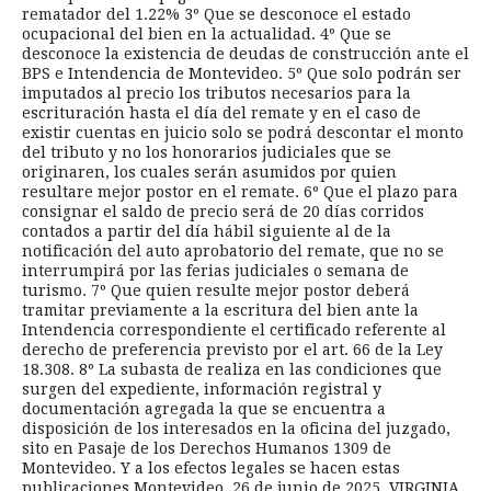
rematador del 1.22% 3º Que se desconoce el estado
ocupacional del bien en la actualidad. 4º Que se
desconoce la existencia de deudas de construcción ante el
BPS e Intendencia de Montevideo. 5º Que solo podrán ser
imputados al precio los tributos necesarios para la
escrituración hasta el día del remate y en el caso de
existir cuentas en juicio solo se podrá descontar el monto
del tributo y no los honorarios judiciales que se
originaren, los cuales serán asumidos por quien
resultare mejor postor en el remate. 6º Que el plazo para
consignar el saldo de precio será de 20 días corridos
contados a partir del día hábil siguiente al de la
notificación del auto aprobatorio del remate, que no se
interrumpirá por las ferias judiciales o semana de
turismo. 7º Que quien resulte mejor postor deberá
tramitar previamente a la escritura del bien ante la
Intendencia correspondiente el certificado referente al
derecho de preferencia previsto por el art. 66 de la Ley
18.308. 8º La subasta de realiza en las condiciones que
surgen del expediente, información registral y
documentación agregada la que se encuentra a
disposición de los interesados en la oficina del juzgado,
sito en Pasaje de los Derechos Humanos 1309 de
Montevideo. Y a los efectos legales se hacen estas
publicaciones Montevideo, 26 de junio de 2025. VIRGINIA