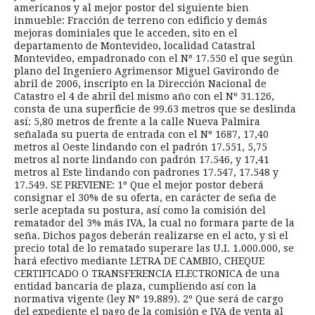
americanos y al mejor postor del siguiente bien
inmueble: Fracción de terreno con edificio y demás
mejoras dominiales que le acceden, sito en el
departamento de Montevideo, localidad Catastral
Montevideo, empadronado con el Nº 17.550 el que según
plano del Ingeniero Agrimensor Miguel Gavirondo de
abril de 2006, inscripto en la Dirección Nacional de
Catastro el 4 de abril del mismo año con el Nº 31.126,
consta de una superficie de 99.63 metros que se deslinda
así: 5,80 metros de frente a la calle Nueva Palmira
señalada su puerta de entrada con el Nº 1687, 17,40
metros al Oeste lindando con el padrón 17.551, 5,75
metros al norte lindando con padrón 17.546, y 17,41
metros al Este lindando con padrones 17.547, 17.548 y
17.549. SE PREVIENE: 1º Que el mejor postor deberá
consignar el 30% de su oferta, en carácter de seña de
serle aceptada su postura, así como la comisión del
rematador del 3% más IVA, la cual no formara parte de la
seña. Dichos pagos deberán realizarse en el acto, y si el
precio total de lo rematado superare las U.I. 1.000.000, se
hará efectivo mediante LETRA DE CAMBIO, CHEQUE
CERTIFICADO O TRANSFERENCIA ELECTRONICA de una
entidad bancaria de plaza, cumpliendo así con la
normativa vigente (ley Nº 19.889). 2º Que será de cargo
del expediente el pago de la comisión e IVA de venta al