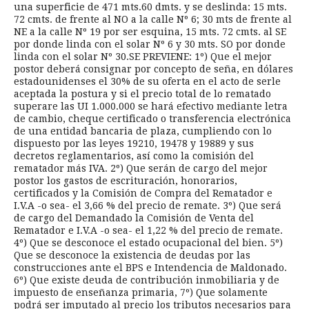
una superficie de 471 mts.60 dmts. y se deslinda: 15 mts.
72 cmts. de frente al NO a la calle Nº 6; 30 mts de frente al
NE a la calle Nº 19 por ser esquina, 15 mts. 72 cmts. al SE
por donde linda con el solar Nº 6 y 30 mts. SO por donde
linda con el solar Nº 30.SE PREVIENE: 1º) Que el mejor
postor deberá consignar por concepto de seña, en dólares
estadounidenses el 30% de su oferta en el acto de serle
aceptada la postura y si el precio total de lo rematado
superare las UI 1.000.000 se hará efectivo mediante letra
de cambio, cheque certificado o transferencia electrónica
de una entidad bancaria de plaza, cumpliendo con lo
dispuesto por las leyes 19210, 19478 y 19889 y sus
decretos reglamentarios, así como la comisión del
rematador más IVA. 2º) Que serán de cargo del mejor
postor los gastos de escrituración, honorarios,
certificados y la Comisión de Compra del Rematador e
I.V.A -o sea- el 3,66 % del precio de remate. 3º) Que será
de cargo del Demandado la Comisión de Venta del
Rematador e I.V.A -o sea- el 1,22 % del precio de remate.
4º) Que se desconoce el estado ocupacional del bien. 5º)
Que se desconoce la existencia de deudas por las
construcciones ante el BPS e Intendencia de Maldonado.
6º) Que existe deuda de contribución inmobiliaria y de
impuesto de enseñanza primaria, 7º) Que solamente
podrá ser imputado al precio los tributos necesarios para