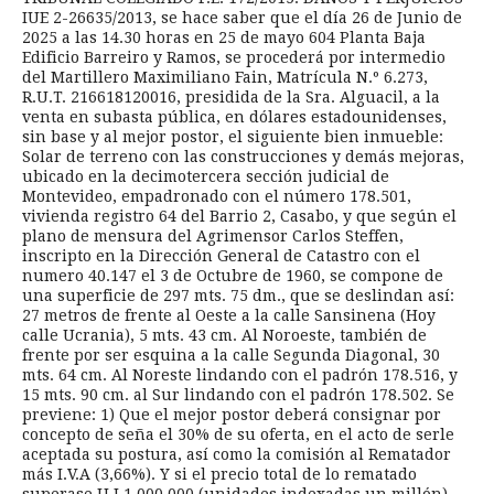
IUE 2-26635/2013, se hace saber que el día 26 de Junio de
2025 a las 14.30 horas en 25 de mayo 604 Planta Baja
Edificio Barreiro y Ramos, se procederá por intermedio
del Martillero Maximiliano Fain, Matrícula N.º 6.273,
R.U.T. 216618120016, presidida de la Sra. Alguacil, a la
venta en subasta pública, en dólares estadounidenses,
sin base y al mejor postor, el siguiente bien inmueble:
Solar de terreno con las construcciones y demás mejoras,
ubicado en la decimotercera sección judicial de
Montevideo, empadronado con el número 178.501,
vivienda registro 64 del Barrio 2, Casabo, y que según el
plano de mensura del Agrimensor Carlos Steffen,
inscripto en la Dirección General de Catastro con el
numero 40.147 el 3 de Octubre de 1960, se compone de
una superficie de 297 mts. 75 dm., que se deslindan así:
27 metros de frente al Oeste a la calle Sansinena (Hoy
calle Ucrania), 5 mts. 43 cm. Al Noroeste, también de
frente por ser esquina a la calle Segunda Diagonal, 30
mts. 64 cm. Al Noreste lindando con el padrón 178.516, y
15 mts. 90 cm. al Sur lindando con el padrón 178.502. Se
previene: 1) Que el mejor postor deberá consignar por
concepto de seña el 30% de su oferta, en el acto de serle
aceptada su postura, así como la comisión al Rematador
más I.V.A (3,66%). Y si el precio total de lo rematado