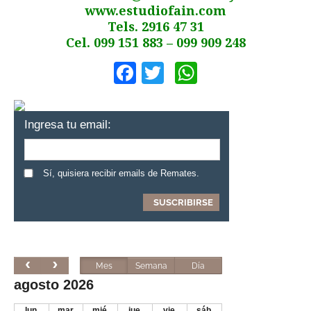
www.estudiofain.com
Tels. 2916 47 31
Cel. 099 151 883 – 099 909 248
Facebook
Twitter
WhatsApp
Ingresa tu email:
Sí, quisiera recibir emails de Remates.
Mes
Semana
Día
agosto 2026
lun.
mar.
mié.
jue.
vie.
sáb.