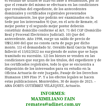
el estudio de títulos se hizo en base a testimonios, por lo
que el remate del mismo se efectuara en las condiciones
que resultan del expediente, de los antecedentes
dominiales y certificados registrales presentados
oportunamente, los que podrán ser examinados en la
Sede por los interesados 9) Que, en el acto de Remate, el
mejor postor y el segundo mejor postor deberán
constituir domicilio conforme al Art. 71 del CGP (Domicilio
Real y Procesal Electrónico Judicial). 10) Que del
antecedente. Año 1998, surge un saldo de precio de
U$S2.600 del que no consta carta de pago por dicho
monto. 11) el demandado Sr. Osvaldo Raúl García Vargas
falleció el 15/02/2022 no surgiendo de autos que se haya
tramitado su sucesión. 12) los bienes se venden en las
condiciones que surgen de los títulos, del expediente y de
los certificados registrales, todo lo que se encuentra a
disposición de los interesados para su estudio en la
Oficina Actuaria de este Juzgado, Pasaje de los Derechos
Humanos 1309 Piso 3º. Y a los efectos legales se hacen
estas publicaciones. Montevideo, 30 de mayo de 2025. –
ANA DORYS GUTIÉRREZ VELÁZQUEZ, Actuario.
INFORMES:
MAXIMILIANO FAIN
remates@adinet.com.uy