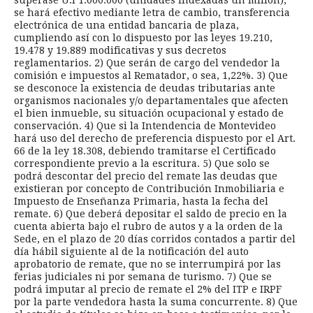
superase U.I 1.000.000 (unidades indexadas un millón),
se hará efectivo mediante letra de cambio, transferencia
electrónica de una entidad bancaria de plaza,
cumpliendo así con lo dispuesto por las leyes 19.210,
19.478 y 19.889 modificativas y sus decretos
reglamentarios. 2) Que serán de cargo del vendedor la
comisión e impuestos al Rematador, o sea, 1,22%. 3) Que
se desconoce la existencia de deudas tributarias ante
organismos nacionales y/o departamentales que afecten
el bien inmueble, su situación ocupacional y estado de
conservación. 4) Que si la Intendencia de Montevideo
hará uso del derecho de preferencia dispuesto por el Art.
66 de la ley 18.308, debiendo tramitarse el Certificado
correspondiente previo a la escritura. 5) Que solo se
podrá descontar del precio del remate las deudas que
existieran por concepto de Contribución Inmobiliaria e
Impuesto de Enseñanza Primaria, hasta la fecha del
remate. 6) Que deberá depositar el saldo de precio en la
cuenta abierta bajo el rubro de autos y a la orden de la
Sede, en el plazo de 20 días corridos contados a partir del
día hábil siguiente al de la notificación del auto
aprobatorio de remate, que no se interrumpirá por las
ferias judiciales ni por semana de turismo. 7) Que se
podrá imputar al precio de remate el 2% del ITP e IRPF
por la parte vendedora hasta la suma concurrente. 8) Que