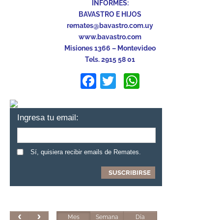
INFORMES:
BAVASTRO E HIJOS
remates@bavastro.com.uy
www.bavastro.com
Misiones 1366 – Montevideo
Tels. 2915 58 01
Facebook
Twitter
WhatsApp
Ingresa tu email:
Sí, quisiera recibir emails de Remates.
Mes
Semana
Día