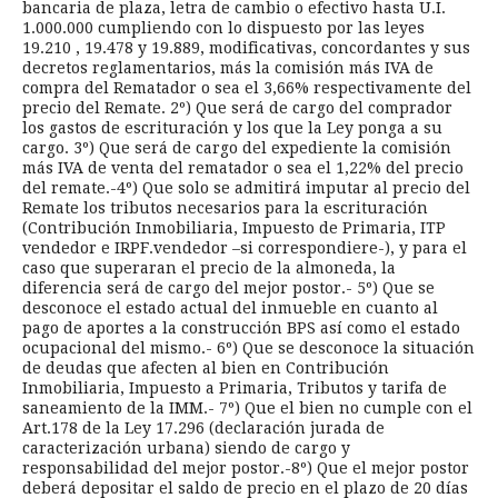
bancaria de plaza, letra de cambio o efectivo hasta U.I.
1.000.000 cumpliendo con lo dispuesto por las leyes
19.210 , 19.478 y 19.889, modificativas, concordantes y sus
decretos reglamentarios, más la comisión más IVA de
compra del Rematador o sea el 3,66% respectivamente del
precio del Remate. 2º) Que será de cargo del comprador
los gastos de escrituración y los que la Ley ponga a su
cargo. 3º) Que será de cargo del expediente la comisión
más IVA de venta del rematador o sea el 1,22% del precio
del remate.-4º) Que solo se admitirá imputar al precio del
Remate los tributos necesarios para la escrituración
(Contribución Inmobiliaria, Impuesto de Primaria, ITP
vendedor e IRPF.vendedor –si correspondiere-), y para el
caso que superaran el precio de la almoneda, la
diferencia será de cargo del mejor postor.- 5º) Que se
desconoce el estado actual del inmueble en cuanto al
pago de aportes a la construcción BPS así como el estado
ocupacional del mismo.- 6º) Que se desconoce la situación
de deudas que afecten al bien en Contribución
Inmobiliaria, Impuesto a Primaria, Tributos y tarifa de
saneamiento de la IMM.- 7º) Que el bien no cumple con el
Art.178 de la Ley 17.296 (declaración jurada de
caracterización urbana) siendo de cargo y
responsabilidad del mejor postor.-8º) Que el mejor postor
deberá depositar el saldo de precio en el plazo de 20 días