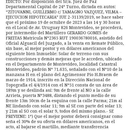
EDICTO: Por disposición del Sr/a. Juez de Paz
Departamental Capital de 24º Turno, dictada en autos:
“ZITOVANNI, GUILLERMO c/ TAMAGNO VAZQUEZ, VILMA –
EJECUCION HIPOTECARIA” IUE 2-31139/2019, se hace saber
que el próximo 19 de octubre de 2023 a las 14 y 30 horas
en el Local de Av. Uruguay 826 Montevideo, se procederá,
por intermedio del Martillero GERARDO GOMES de
FREITAS Matricula Nº2365 RUT 190036780016, asistido del
Oficial Alguacil del Juzgado, a la venta en Remate Público,
sin base, al mejor postor y en dólares americanos del
siguiente bien Inmueble: Solar de terreno con sus
construcciones y demás mejoras que le acceden, ubicado
en el Departamento de Montevideo, localidad Catastral
Montevideo, padrón Nº 71.635, señalado con el Nº10 de la
manzana H en el plano del Agrimensor Pio H.Braem de
marzo de 1914, inscrito en la Dirección Nacional de
Topografía el 4/4/1914 con el Nº51 consta de un área de
189m y se deslinda así: 9m de frente al NO a la calle
Arrieta, puerta Nº3488, distando el punto medio de su
frente 13m 50cm de la esquina con la calle Parma; 21m al
NE lindando con solar 11; 9m al SE con parte del solar 13;
y 21m al SO con el solar 9, todos del mismo plano.- SE
PREVIENE: 1º) Que el mejor postor deberá consignar como
seña el 30% de su oferta en dólares americanos, en el
acto, al bajarse el martillo, mediante transferencia