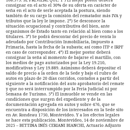
108.573. SE PREVIENE QUE: 1º) El mejor postor deberá
consignar en el acto el 30% de su oferta en carácter de
seña en el acto de serle aceptada la postura, siendo
también de su cargo la comisión del rematador más IVA y
tributos que la ley le impone. 2°) Se desconoce la
situación ocupacional y contributiva del bien, ante
organismos de Estado tanto en relación al bien como a los
titulares. 3°) Se podrá descontar del precio de venta lo
adeudado por Contribución Inmobiliaria, Impuesto a
Primaria, hasta la fecha de la subasta; así como ITP e IRPF
en caso de corresponder. 4°) El mejor postor deberá
consignar la seña al momento de bajarse el martillo, con
los medios de pago autorizados por la Ley 19.210,
modificativas y Ley 19.889. Asimismo deberá depositar el
saldo de precio a la orden de la Sede y bajo el rubro de
autos en plazo de 20 días corridos, contados a partir del
siguiente a la notificación del auto aprobatorio del remate
y que no será interrumpido por la Feria Judicial ni por
Semana de Turismo. 5°) El inmueble se vende en las
condiciones que surgen del expediente y de la
documentación agregada en autos y sobre 476, que se
encuentra a disposición de los interesados en la Sede sito
en Av. Rondeau 1750, Montevideo. Y a los efectos legales
se hace esta publicación. Montevideo, 14 de noviembre de
2025 – BETTINA INÉS CERIANI BIANCHI, Actuario Adjunto