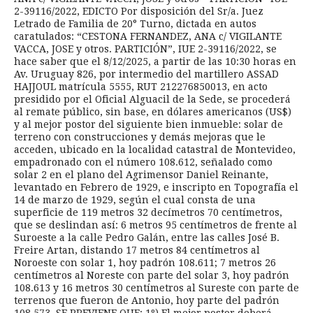
2-39116/2022, EDICTO Por disposición del Sr/a. Juez
Letrado de Familia de 20° Turno, dictada en autos
caratulados: “CESTONA FERNANDEZ, ANA c/ VIGILANTE
VACCA, JOSE y otros. PARTICIÓN”, IUE 2-39116/2022, se
hace saber que el 8/12/2025, a partir de las 10:30 horas en
Av. Uruguay 826, por intermedio del martillero ASSAD
HAJJOUL matrícula 5555, RUT 212276850013, en acto
presidido por el Oficial Alguacil de la Sede, se procederá
al remate público, sin base, en dólares americanos (US$)
y al mejor postor del siguiente bien inmueble: solar de
terreno con construcciones y demás mejoras que le
acceden, ubicado en la localidad catastral de Montevideo,
empadronado con el número 108.612, señalado como
solar 2 en el plano del Agrimensor Daniel Reinante,
levantado en Febrero de 1929, e inscripto en Topografía el
14 de marzo de 1929, según el cual consta de una
superficie de 119 metros 32 decímetros 70 centímetros,
que se deslindan así: 6 metros 95 centímetros de frente al
Suroeste a la calle Pedro Galán, entre las calles José B.
Freire Artan, distando 17 metros 84 centímetros al
Noroeste con solar 1, hoy padrón 108.611; 7 metros 26
centímetros al Noreste con parte del solar 3, hoy padrón
108.613 y 16 metros 30 centímetros al Sureste con parte de
terrenos que fueron de Antonio, hoy parte del padrón