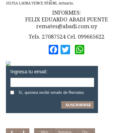
SILVIA LAURA VENCE PÉRINI, Actuario.
INFORMES:
FELIX EDUARDO ABADI PUENTE
remates@abadi.com.uy
Tels. 27087524 Cel. 099665622
Facebook
Twitter
WhatsApp
Ingresa tu email:
Sí, quisiera recibir emails de Remates.
Mes
Semana
Día