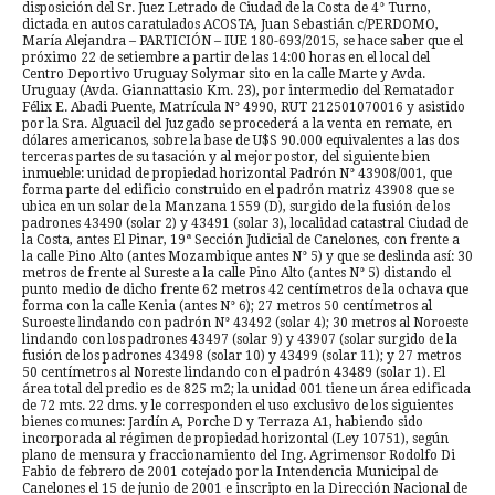
disposición del Sr. Juez Letrado de Ciudad de la Costa de 4° Turno,
dictada en autos caratulados ACOSTA, Juan Sebastián c/PERDOMO,
María Alejandra – PARTICIÓN – IUE 180-693/2015, se hace saber que el
próximo 22 de setiembre a partir de las 14:00 horas en el local del
Centro Deportivo Uruguay Solymar sito en la calle Marte y Avda.
Uruguay (Avda. Giannattasio Km. 23), por intermedio del Rematador
Félix E. Abadi Puente, Matrícula N° 4990, RUT 212501070016 y asistido
por la Sra. Alguacil del Juzgado se procederá a la venta en remate, en
dólares americanos, sobre la base de U$S 90.000 equivalentes a las dos
terceras partes de su tasación y al mejor postor, del siguiente bien
inmueble: unidad de propiedad horizontal Padrón N° 43908/001, que
forma parte del edificio construido en el padrón matriz 43908 que se
ubica en un solar de la Manzana 1559 (D), surgido de la fusión de los
padrones 43490 (solar 2) y 43491 (solar 3), localidad catastral Ciudad de
la Costa, antes El Pinar, 19ª Sección Judicial de Canelones, con frente a
la calle Pino Alto (antes Mozambique antes N° 5) y que se deslinda así: 30
metros de frente al Sureste a la calle Pino Alto (antes N° 5) distando el
punto medio de dicho frente 62 metros 42 centímetros de la ochava que
forma con la calle Kenia (antes N° 6); 27 metros 50 centímetros al
Suroeste lindando con padrón N° 43492 (solar 4); 30 metros al Noroeste
lindando con los padrones 43497 (solar 9) y 43907 (solar surgido de la
fusión de los padrones 43498 (solar 10) y 43499 (solar 11); y 27 metros
50 centímetros al Noreste lindando con el padrón 43489 (solar 1). El
área total del predio es de 825 m2; la unidad 001 tiene un área edificada
de 72 mts. 22 dms. y le corresponden el uso exclusivo de los siguientes
bienes comunes: Jardín A, Porche D y Terraza A1, habiendo sido
incorporada al régimen de propiedad horizontal (Ley 10751), según
plano de mensura y fraccionamiento del Ing. Agrimensor Rodolfo Di
Fabio de febrero de 2001 cotejado por la Intendencia Municipal de
Canelones el 15 de junio de 2001 e inscripto en la Dirección Nacional de