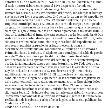
Catastro el 16 de agosto de 2001 con el N° 10.276, SE PREVIENE: 1) Que
el mejor postor deberá consignar el 10% del precio ofertado en
concepto de seña y que serán de su cargo la comisión de compra del
Rematador o sea el 3,66% IVA incluido del precio, más demás tributos y
gastos que por ley le corresponden. 2) Que serán de cargo del expediente
la comisión de venta o sea 1,22% IVA incluido del precio y el 1% del
Impuesto Municipal (Ley 12.700). 3) Que serán de cargo del comprador
los gastos y honorarios de la escritura y los impuestos que la ley pone a
su cargo. 4) Que el inmueble se encuentra hipotecado a favor del BHU. 5)
Que en la actualidad el inmueble está ocupado por la demandada. 6) Que
se desconoce si existen deudas por la construcción ante el BPS. 7) Que la
subasta se realiza en las condiciones que resultan del expediente. 8) Que
sólo son imputables al precio los tributos necesarios para la
escrituración (Contribución Inmobiliaria e Impuesto de Enseñanza
Primaria), hasta la subasta. 9) El plazo para consignar el saldo de precio
será de 20 días corridos a partir del día hábil siguiente al de la
notificación del auto aprobatorio del remate, que no se interrumpirá
por las ferias judiciales ni por semana de turismo. 10) Todos los pagos
deberán realizarse y documentarse de acuerdo a lo establecido por la
Ley de Inclusión Financiera (19.210), decretos reglamentarios y
modificaciones de la ley 19889. 11) El inmueble se remata en las
condiciones que surgen del expediente, de los certificados registrales y
de la documentación agregada, que se encuentran a disposición de los
interesados en la Sede, Avda. Giannattasio Km. 23. Los títulos se
encuentran depositados en el BHU, existiendo copias autenticadas de
ellos en la Sede. 12) Se hace saber que los asistentes deberán cumplir con
las recomendaciones de la autoridad sanitaria vigentes a la fecha de la
realización de la subasta. Y a los efectos legales se hace ésta publicación.
Ciudad de la Costa,
Ciudad de la Costa, 31 de agosto de 2020.