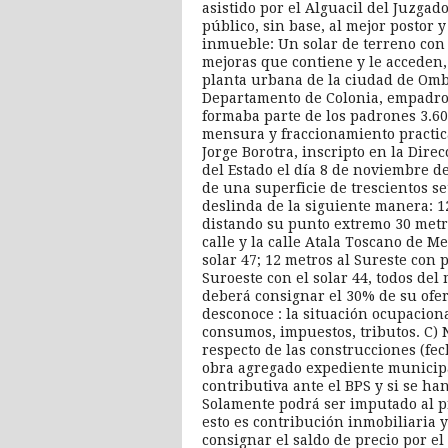
asistido por el Alguacil del Juzgad
público, sin base, al mejor postor
inmueble: Un solar de terreno con 
mejoras que contiene y le acceden,
planta urbana de la ciudad de Omb
Departamento de Colonia, empadro
formaba parte de los padrones 3.603
mensura y fraccionamiento practic
Jorge Borotra, inscripto en la Dir
del Estado el día 8 de noviembre d
de una superficie de trescientos s
deslinda de la siguiente manera: 12
distando su punto extremo 30 metr
calle y la calle Atala Toscano de M
solar 47; 12 metros al Sureste con 
Suroeste con el solar 44, todos del
deberá consignar el 30% de su ofer
desconoce : la situación ocupacion
consumos, impuestos, tributos. C) 
respecto de las construcciones (fec
obra agregado expediente municipa
contributiva ante el BPS y si se ha
Solamente podrá ser imputado al pr
esto es contribución inmobiliaria y
consignar el saldo de precio por el 