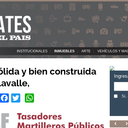
INSTITUCIONALES
INMUEBLES
ARTE
VEHÍCULOS Y MA
lida y bien construida
Ingres
avalle,
Facebook
Twitter
WhatsApp
Sí,