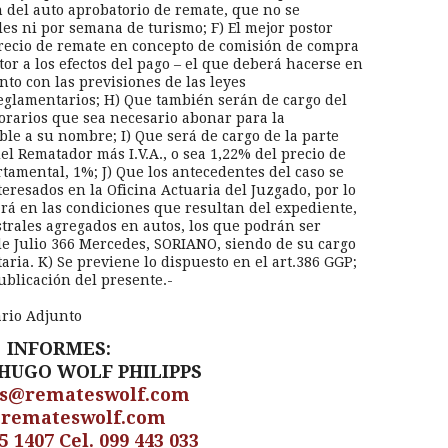
ón del auto aprobatorio de remate, que no se
les ni por semana de turismo; F) El mejor postor
recio de remate en concepto de comisión de compra
or a los efectos del pago – el que deberá hacerse en
to con las previsiones de las leyes
eglamentarios; H) Que también serán de cargo del
norarios que sea necesario abonar para la
ble a su nombre; I) Que será de cargo de la parte
l Rematador más I.V.A., o sea 1,22% del precio de
tamental, 1%; J) Que los antecedentes del caso se
eresados en la Oficina Actuaria del Juzgado, por lo
rá en las condiciones que resultan del expediente,
strales agregados en autos, los que podrán ser
de Julio 366 Mercedes, SORIANO, siendo de su cargo
ria. K) Se previene lo dispuesto en el art.386 GGP;
publicación del presente.-
rio Adjunto
INFORMES:
HUGO WOLF PHILIPPS
s@remateswolf.com
remateswolf.com
5 1407 Cel. 099 443 033