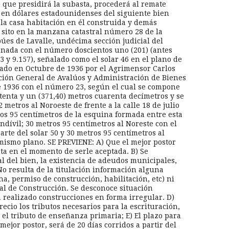
o que presidirá la subasta, procederá al remate
 y en dólares estadounidenses del siguiente bien
la casa habitación en él construida y demás
 sito en la manzana catastral número 28 de la
úes de Lavalle, undécima sección judicial del
nada con el número doscientos uno (201) (antes
 y 9.157), señalado como el solar 46 en el plano de
ado en Octubre de 1936 por el Agrimensor Carlos
ección General de Avalúos y Administración de Bienes
e 1936 con el número 23, según el cual se compone
etenta y un (371,40) metros cuarenta decímetros y se
 metros al Noroeste de frente a la calle 18 de julio
os 95 centímetros de la esquina formada entre esta
endívil; 30 metros 95 centímetros al Noreste con el
parte del solar 50 y 30 metros 95 centímetros al
 mismo plano. SE PREVIENE: A) Que el mejor postor
ta en el momento de serle aceptada. B) Se
al del bien, la existencia de adeudos municipales,
No resulta de la titulación información alguna
ha, permiso de construcción, habilitación, etc) ni
l de Construcción. Se desconoce situación
n realizado construcciones en forma irregular. D)
ecio los tributos necesarios para la escrituración,
 el tributo de enseñanza primaria; E) El plazo para
mejor postor, será de 20 días corridos a partir del