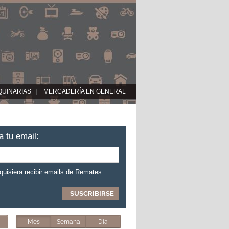
QUINARIAS
MERCADERÍA EN GENERAL
a tu email:
 quisiera recibir emails de Remates.
Mes
Semana
Día