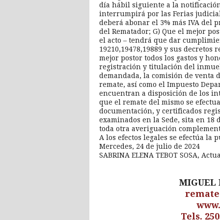
día hábil siguiente a la notificaci
interrumpirá por las Ferias judicia
deberá abonar el 3% más IVA del p
del Rematador; G) Que el mejor post
el acto – tendrá que dar cumplimien
19210,19478,19889 y sus decretos r
mejor postor todos los gastos y ho
registración y titulación del inmue
demandada, la comisión de venta de
remate, así como el Impuesto Depar
encuentran a disposición de los int
que el remate del mismo se efectua
documentación, y certificados regi
examinados en la Sede, sita en 18 
toda otra averiguación complementa
A los efectos legales se efectúa la 
Mercedes, 24 de julio de 2024
SABRINA ELENA TEBOT SOSA, Actua
MIGUEL 
remate
www.
Tels. 250