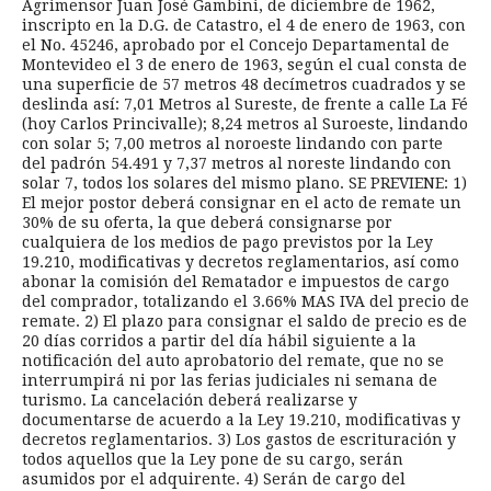
Agrimensor Juan José Gambini, de diciembre de 1962,
inscripto en la D.G. de Catastro, el 4 de enero de 1963, con
el No. 45246, aprobado por el Concejo Departamental de
Montevideo el 3 de enero de 1963, según el cual consta de
una superficie de 57 metros 48 decímetros cuadrados y se
deslinda así: 7,01 Metros al Sureste, de frente a calle La Fé
(hoy Carlos Princivalle); 8,24 metros al Suroeste, lindando
con solar 5; 7,00 metros al noroeste lindando con parte
del padrón 54.491 y 7,37 metros al noreste lindando con
solar 7, todos los solares del mismo plano. SE PREVIENE: 1)
El mejor postor deberá consignar en el acto de remate un
30% de su oferta, la que deberá consignarse por
cualquiera de los medios de pago previstos por la Ley
19.210, modificativas y decretos reglamentarios, así como
abonar la comisión del Rematador e impuestos de cargo
del comprador, totalizando el 3.66% MAS IVA del precio de
remate. 2) El plazo para consignar el saldo de precio es de
20 días corridos a partir del día hábil siguiente a la
notificación del auto aprobatorio del remate, que no se
interrumpirá ni por las ferias judiciales ni semana de
turismo. La cancelación deberá realizarse y
documentarse de acuerdo a la Ley 19.210, modificativas y
decretos reglamentarios. 3) Los gastos de escrituración y
todos aquellos que la Ley pone de su cargo, serán
asumidos por el adquirente. 4) Serán de cargo del