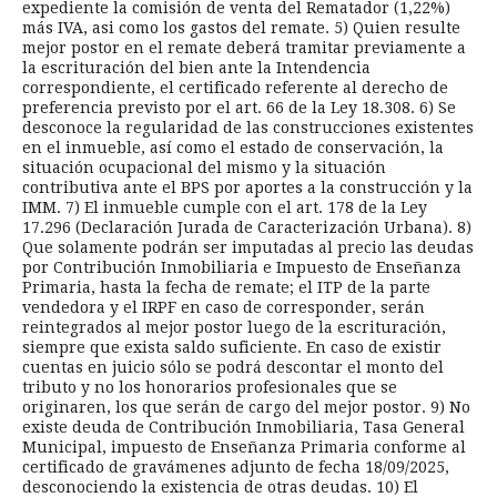
expediente la comisión de venta del Rematador (1,22%)
más IVA, asi como los gastos del remate. 5) Quien resulte
mejor postor en el remate deberá tramitar previamente a
la escrituración del bien ante la Intendencia
correspondiente, el certificado referente al derecho de
preferencia previsto por el art. 66 de la Ley 18.308. 6) Se
desconoce la regularidad de las construcciones existentes
en el inmueble, así como el estado de conservación, la
situación ocupacional del mismo y la situación
contributiva ante el BPS por aportes a la construcción y la
IMM. 7) El inmueble cumple con el art. 178 de la Ley
17.296 (Declaración Jurada de Caracterización Urbana). 8)
Que solamente podrán ser imputadas al precio las deudas
por Contribución Inmobiliaria e Impuesto de Enseñanza
Primaria, hasta la fecha de remate; el ITP de la parte
vendedora y el IRPF en caso de corresponder, serán
reintegrados al mejor postor luego de la escrituración,
siempre que exista saldo suficiente. En caso de existir
cuentas en juicio sólo se podrá descontar el monto del
tributo y no los honorarios profesionales que se
originaren, los que serán de cargo del mejor postor. 9) No
existe deuda de Contribución Inmobiliaria, Tasa General
Municipal, impuesto de Enseñanza Primaria conforme al
certificado de gravámenes adjunto de fecha 18/09/2025,
desconociendo la existencia de otras deudas. 10) El