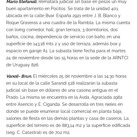
Mario Stefanoli.
Rematará judicial sin base en pesos un muy
buen apartamento en Pocitos. Se trata de la unidad 401,
ubicada en la calle Bvar. España 2921 entre J. B. Blanco y
Roque Graseras a una cuadra de la Rambla. La misma cuenta
con living comedor, hall, gran terraza, 3 dormitorios, dos
baños, cocina, dependencia de servicio con baño, en una
superficie de 143,18 mts 2 y uso de terraza, además box y
espacio en garaje A1. La subasta tiene fecha para el martes
24 de noviembre desde las 15 horas en la sede de la ARNTCI
de Uruguay 826.
Vanoli- Brun.
El miércoles 25 de noviembre a las 14:30 horas
en su local de la calle Sarandi 518 realizarán la subasta
judicial sin base en dólares de una casona antigua en el
Prado. La misma se encuentra en la Avda. Agraciada 2962
entre Asencio y E. Ciganda. Se desarrolla en tres nieles en
donde se puede enumerar local comercial en planta baja,
salones de fiesta en las demás plantas y casa de caseros. La
superficie del terreno es de 883,14 m2 y la superficie edificada
(seg. C. Catastral) es de 702 m2.