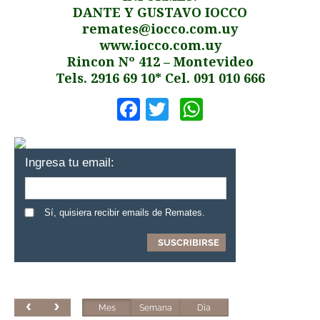
DANTE Y GUSTAVO IOCCO
remates@iocco.com.uy
www.iocco.com.uy
Rincon Nº 412 – Montevideo
Tels. 2916 69 10* Cel. 091 010 666
Facebook
Twitter
WhatsApp
Ingresa tu email:
Sí, quisiera recibir emails de Remates.
Mes
Semana
Día