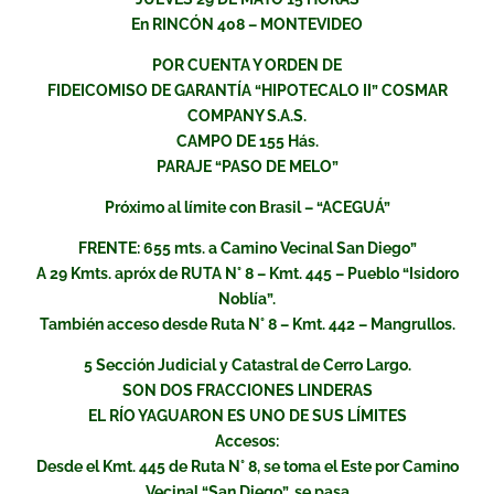
En RINCÓN 408 – MONTEVIDEO
POR CUENTA Y ORDEN DE
FIDEICOMISO DE GARANTÍA “HIPOTECALO II” COSMAR
COMPANY S.A.S.
CAMPO DE 155 Hás.
PARAJE “PASO DE MELO”
Próximo al límite con Brasil – “ACEGUÁ”
FRENTE: 655 mts. a Camino Vecinal San Diego”
A 29 Kmts. apróx de RUTA N° 8 – Kmt. 445 – Pueblo “Isidoro
Noblía”.
También acceso desde Ruta N° 8 – Kmt. 442 – Mangrullos.
5 Sección Judicial y Catastral de Cerro Largo.
SON DOS FRACCIONES LINDERAS
EL RÍO YAGUARON ES UNO DE SUS LÍMITES
Accesos:
Desde el Kmt. 445 de Ruta N° 8, se toma el Este por Camino
Vecinal “San Diego”, se pasa