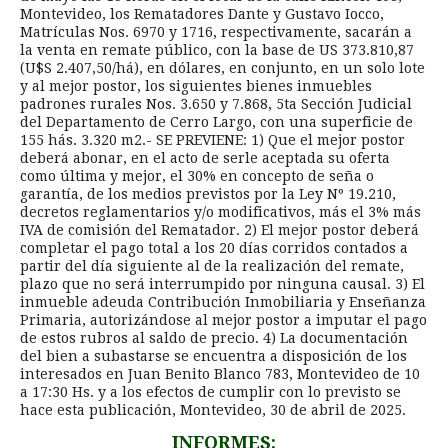
Montevideo, los Rematadores Dante y Gustavo Iocco,
Matrículas Nos. 6970 y 1716, respectivamente, sacarán a
la venta en remate público, con la base de US 373.810,87
(U$S 2.407,50/há), en dólares, en conjunto, en un solo lote
y al mejor postor, los siguientes bienes inmuebles
padrones rurales Nos. 3.650 y 7.868, 5ta Sección Judicial
del Departamento de Cerro Largo, con una superficie de
155 hás. 3.320 m2.- SE PREVIENE: 1) Que el mejor postor
deberá abonar, en el acto de serle aceptada su oferta
como última y mejor, el 30% en concepto de seña o
garantía, de los medios previstos por la Ley Nº 19.210,
decretos reglamentarios y/o modificativos, más el 3% más
IVA de comisión del Rematador. 2) El mejor postor deberá
completar el pago total a los 20 días corridos contados a
partir del día siguiente al de la realización del remate,
plazo que no será interrumpido por ninguna causal. 3) El
inmueble adeuda Contribución Inmobiliaria y Enseñanza
Primaria, autorizándose al mejor postor a imputar el pago
de estos rubros al saldo de precio. 4) La documentación
del bien a subastarse se encuentra a disposición de los
interesados en Juan Benito Blanco 783, Montevideo de 10
a 17:30 Hs. y a los efectos de cumplir con lo previsto se
hace esta publicación, Montevideo, 30 de abril de 2025.
INFORMES: