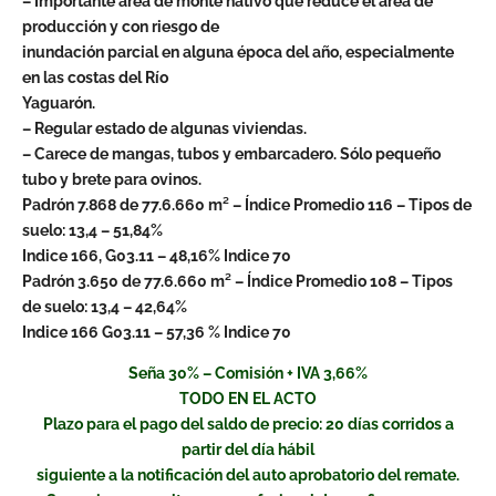
– Importante área de monte nativo que reduce el área de
producción y con riesgo de
inundación parcial en alguna época del año, especialmente
en las costas del Río
Yaguarón.
– Regular estado de algunas viviendas.
– Carece de mangas, tubos y embarcadero. Sólo pequeño
tubo y brete para ovinos.
Padrón 7.868 de 77.6.660 m² – Índice Promedio 116 – Tipos de
suelo: 13,4 – 51,84%
Indice 166, G03.11 – 48,16% Indice 70
Padrón 3.650 de 77.6.660 m² – Índice Promedio 108 – Tipos
de suelo: 13,4 – 42,64%
Indice 166 G03.11 – 57,36 % Indice 70
Seña 30% – Comisión + IVA 3,66%
TODO EN EL ACTO
Plazo para el pago del saldo de precio: 20 días corridos a
partir del día hábil
siguiente a la notificación del auto aprobatorio del remate.