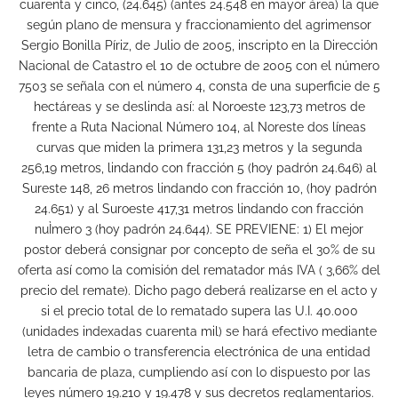
cuarenta y cinco, (24.645) (antes 24.548 en mayor área) la que
según plano de mensura y fraccionamiento del agrimensor
Sergio Bonilla Píriz, de Julio de 2005, inscripto en la Dirección
Nacional de Catastro el 10 de octubre de 2005 con el número
7503 se señala con el número 4, consta de una superficie de 5
hectáreas y se deslinda así: al Noroeste 123,73 metros de
frente a Ruta Nacional Número 104, al Noreste dos líneas
curvas que miden la primera 131,23 metros y la segunda
256,19 metros, lindando con fracción 5 (hoy padrón 24.646) al
Sureste 148, 26 metros lindando con fracción 10, (hoy padrón
24.651) y al Suroeste 417,31 metros lindando con fracción
nuÌmero 3 (hoy padrón 24.644). SE PREVIENE: 1) El mejor
postor deberá consignar por concepto de seña el 30% de su
oferta así como la comisión del rematador más IVA ( 3,66% del
precio del remate). Dicho pago deberá realizarse en el acto y
si el precio total de lo rematado supera las U.I. 40.000
(unidades indexadas cuarenta mil) se hará efectivo mediante
letra de cambio o transferencia electrónica de una entidad
bancaria de plaza, cumpliendo así con lo dispuesto por las
leyes número 19.210 y 19.478 y sus decretos reglamentarios.