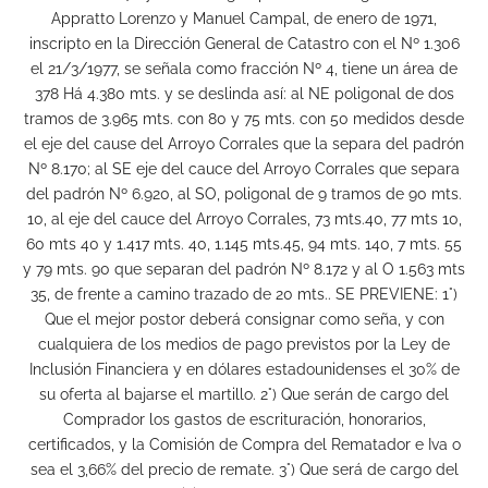
Appratto Lorenzo y Manuel Campal, de enero de 1971,
inscripto en la Dirección General de Catastro con el Nº 1.306
el 21/3/1977, se señala como fracción Nº 4, tiene un área de
378 Há 4.380 mts. y se deslinda así: al NE poligonal de dos
tramos de 3.965 mts. con 80 y 75 mts. con 50 medidos desde
el eje del cause del Arroyo Corrales que la separa del padrón
Nº 8.170; al SE eje del cauce del Arroyo Corrales que separa
del padrón Nº 6.920, al SO, poligonal de 9 tramos de 90 mts.
10, al eje del cauce del Arroyo Corrales, 73 mts.40, 77 mts 10,
60 mts 40 y 1.417 mts. 40, 1.145 mts.45, 94 mts. 140, 7 mts. 55
y 79 mts. 90 que separan del padrón Nº 8.172 y al O 1.563 mts
35, de frente a camino trazado de 20 mts.. SE PREVIENE: 1°)
Que el mejor postor deberá consignar como seña, y con
cualquiera de los medios de pago previstos por la Ley de
Inclusión Financiera y en dólares estadounidenses el 30% de
su oferta al bajarse el martillo. 2°) Que serán de cargo del
Comprador los gastos de escrituración, honorarios,
certificados, y la Comisión de Compra del Rematador e Iva o
sea el 3,66% del precio de remate. 3°) Que será de cargo del