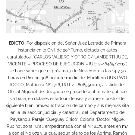
EDICTO:
Por disposición del Señor Juez Letrado de Primera
Instancia en lo Civil de 20º Turno, dictada en autos
caratulados: “CARLOS VALIERO Y OTRO C/ LAMBERTI JUDE,
VICENTE – PROCESO DE EJECUCION – IUE: 2-48485/2013”,
se hace saber que el próximo 7 de Noviembre a las 14 y 30
horas en Rincón 408 por intermedio del Martillero GUSTAVO
IOCCO, Matrícula Nº 1716, RUT 211808550010, asistido del
Oficial Alguacil del Juzgado se procederá al remate público,
sin base, en dólares estadounidenses y al mejor postor del
siguiente bien inmueble: fracción de campo y sus mejoras sita
en la 8a sección judicial y catastral, del Departamento de
Paysandú, Paraje “Queguay Chico”, Colonia “Doctor Miguel
Rubino”, zona rural, empadronada con el Nº 8.171 antes en m/
á con el No 672 y la cual según plano de los Agrims. Ramón