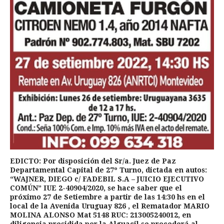
EDICTO: Por disposición del Sr/a. Juez de Paz
Departamental Capital de 27º Turno, dictada en autos:
“WAJNER, DIEGO c/ FADEBIL S.A – JUICIO EJECUTIVO
COMÚN” IUE 2-40904/2020, se hace saber que el
próximo 27 de Setiembre a partir de las 14:30 hs en el
local de la Avenida Uruguay 826 , el Rematador MARIO
MOLINA ALONSO Mat 5148 RUC: 213005240012, en
diligencia presidida por la Alguacil se procederá al