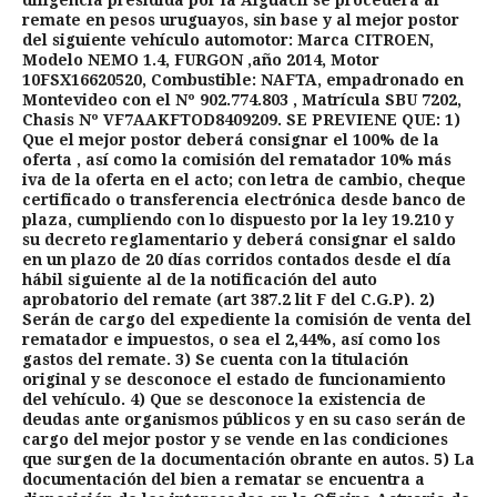
remate en pesos uruguayos, sin base y al mejor postor
del siguiente vehículo automotor: Marca CITROEN,
Modelo NEMO 1.4, FURGON ,año 2014, Motor
10FSX16620520, Combustible: NAFTA, empadronado en
Montevideo con el Nº 902.774.803 , Matrícula SBU 7202,
Chasis Nº VF7AAKFTOD8409209. SE PREVIENE QUE: 1)
Que el mejor postor deberá consignar el 100% de la
oferta , así como la comisión del rematador 10% más
iva de la oferta en el acto; con letra de cambio, cheque
certificado o transferencia electrónica desde banco de
plaza, cumpliendo con lo dispuesto por la ley 19.210 y
su decreto reglamentario y deberá consignar el saldo
en un plazo de 20 días corridos contados desde el día
hábil siguiente al de la notificación del auto
aprobatorio del remate (art 387.2 lit F del C.G.P). 2)
Serán de cargo del expediente la comisión de venta del
rematador e impuestos, o sea el 2,44%, así como los
gastos del remate. 3) Se cuenta con la titulación
original y se desconoce el estado de funcionamiento
del vehículo. 4) Que se desconoce la existencia de
deudas ante organismos públicos y en su caso serán de
cargo del mejor postor y se vende en las condiciones
que surgen de la documentación obrante en autos. 5) La
documentación del bien a rematar se encuentra a