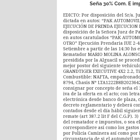
Seña 30% Com. E imp
EDICTO: Por disposición del Sr/a. 
dictada en autos: “PAK AUTOMOVIL
EJECUCIÓN DE PRENDA EJECUCION P
disposición de la Señora Juez de Pa
en autos caratulados “PAK AUTOM
OTRO” Ejecución Prendaria IUE 2-4
Setiembre a partir de las 14:30 hs e
Rematador MARIO MOLINA ALONSO M
presidida por la Alguacil se proce
mejor postor del siguiente vehíc
GRANDTIGER EXECUTIVE 4X2 2.2, Tip
Combustible: NAFTA, empadronado 
8794, Chasis Nº LTA1222B8B2023642
consignar por concepto de seña el
iva de la oferta en el acto; con let
electrónica desde banco de plaza, 
decreto reglamentario y deberá con
contados desde el día hábil siguien
remate (art 387.2 lit F del C.G.P). 
del rematador e impuestos, o sea el
correspondiere así como los gastos 
por Policía Caminera así como por P
circunstancia de si el automóvil pr