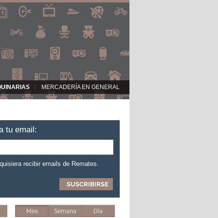
QUINARIAS
MERCADERÍA EN GENERAL
a tu email:
 quisiera recibir emails de Remates.
Mes
Semana
Día