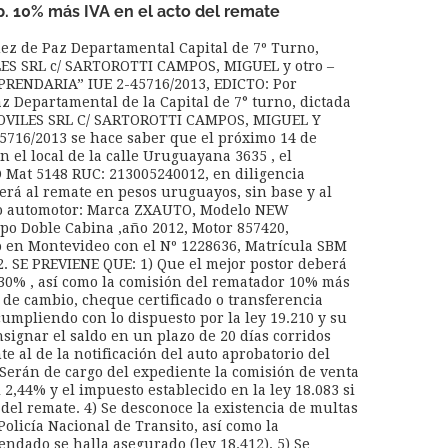
. 10% más IVA en el acto del remate
Juez de Paz Departamental Capital de 7º Turno,
ES SRL c/ SARTOROTTI CAMPOS, MIGUEL y otro –
RENDARIA” IUE 2-45716/2013, EDICTO: Por
z Departamental de la Capital de 7° turno, dictada
OVILES SRL C/ SARTOROTTI CAMPOS, MIGUEL Y
5716/2013 se hace saber que el próximo 14 de
n el local de la calle Uruguayana 3635 , el
at 5148 RUC: 213005240012, en diligencia
derá al remate en pesos uruguayos, sin base y al
ulo automotor: Marca ZXAUTO, Modelo NEW
o Doble Cabina ,año 2012, Motor 857420,
en Montevideo con el Nº 1228636, Matrícula SBM
. SE PREVIENE QUE: 1) Que el mejor postor deberá
 30% , así como la comisión del rematador 10% más
ra de cambio, cheque certificado o transferencia
cumpliendo con lo dispuesto por la ley 19.210 y su
signar el saldo en un plazo de 20 días corridos
te al de la notificación del auto aprobatorio del
3) Serán de cargo del expediente la comisión de venta
 2,44% y el impuesto establecido en la ley 18.083 si
del remate. 4) Se desconoce la existencia de multas
olicía Nacional de Transito, así como la
endado se halla asegurado (ley 18.412). 5) Se