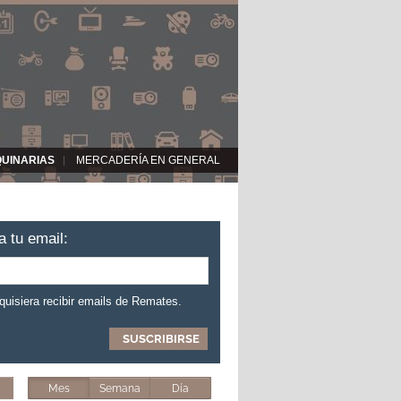
QUINARIAS
MERCADERÍA EN GENERAL
a tu email:
 quisiera recibir emails de Remates.
Mes
Semana
Día