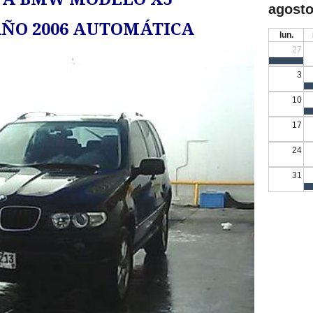
agosto
 AÑO 2006 AUTOMÁTICA
lun.
27
3
10
17
24
31