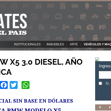
INSTITUCIONALES
INMUEBLES
ARTE
VEHÍCULOS Y MA
 X5 3.0 DIESEL, AÑO
Ingres
ICA
Facebook
Twitter
WhatsApp
Sí,
CIAL SIN BASE EN DÓLARES
TA BMW MODELO X5