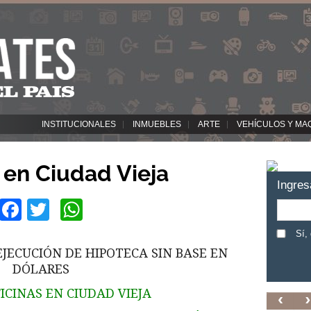
INSTITUCIONALES
INMUEBLES
ARTE
VEHÍCULOS Y MA
 en Ciudad Vieja
Ingres
Facebook
Twitter
WhatsApp
Sí,
JECUCIÓN DE HIPOTECA SIN BASE EN
DÓLARES
ICINAS EN CIUDAD VIEJA