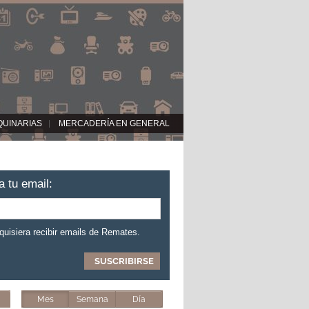
QUINARIAS
MERCADERÍA EN GENERAL
a tu email:
 quisiera recibir emails de Remates.
Mes
Semana
Día