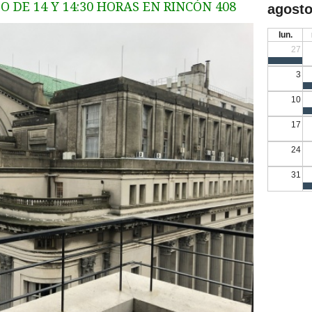
 DE 14 Y 14:30 HORAS EN RINCÓN 408
agosto
lun.
27
3
10
17
24
31