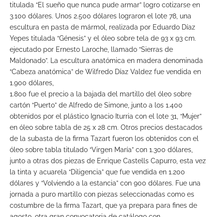
titulada “El sueño que nunca pude armar” logro cotizarse en
3.100 dólares. Unos 2.500 dólares lograron el lote 78, una
escultura en pasta de mármol, realizada por Eduardo Díaz
Yepes titulada “Génesis” y el óleo sobre tela de 93 x 93 cm.
ejecutado por Ernesto Laroche, llamado “Sierras de
Maldonado”. La escultura anatómica en madera denominada
“Cabeza anatómica” de Wilfredo Díaz Valdez fue vendida en
1.900 dólares,
1.800 fue el precio a la bajada del martillo del óleo sobre
cartón “Puerto” de Alfredo de Simone, junto a los 1.400
obtenidos por el plástico Ignacio Iturria con el lote 31, “Mujer”
en óleo sobre tabla de 25 x 28 cm. Otros precios destacados
de la subasta de la firma Tazart fueron los obtenidos con el
óleo sobre tabla titulado “Virgen María” con 1.300 dólares,
junto a otras dos piezas de Enrique Castells Capurro, esta vez
la tinta y acuarela “Diligencia” que fue vendida en 1.200
dólares y “Volviendo a la estancia” con 900 dólares. Fue una
jornada a puro martillo con piezas seleccionadas como es
costumbre de la firma Tazart, que ya prepara para fines de
agosto, otra gran convocatoria de catálogo con