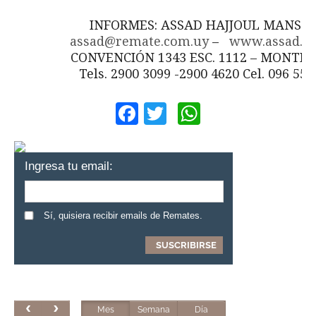
INFORMES: ASSAD HAJJOUL MANSO
assad@remate.com.uy
–
www.assad.c
CONVENCIÓN 1343 ESC. 1112 – MONTE
Tels. 2900 3099 -2900 4620 Cel. 096 555
Facebook
Twitter
WhatsApp
Ingresa tu email:
Sí, quisiera recibir emails de Remates.
Mes
Semana
Día