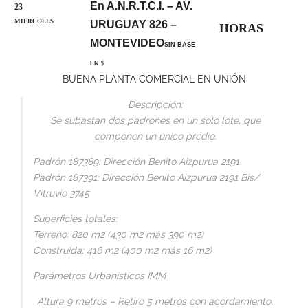
En A.N.R.T.C.I. – AV.
23
MIERCOLES
URUGUAY 826 –
HORAS
MONTEVIDEO
SIN BASE
EN $
BUENA PLANTA COMERCIAL EN UNIÓN
Descripción:
Se subastan dos padrones en un solo lote, que
componen un único predio.
Padrón 187389: Dirección Benito Aizpurua 2191
Padrón 187391: Dirección Benito Aizpurua 2191 Bis/
Vitruvio 3745
Superficies totales:
Terreno: 820 m2 (430 m2 más 390 m2)
Construida: 416 m2 (400 m2 más 16 m2)
Parámetros Urbanísticos IMM
Altura 9 metros – Retiro 5 metros con acordamiento.