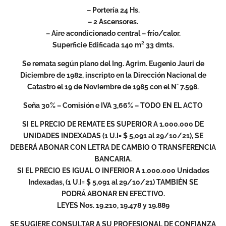
– Portería 24 Hs.
– 2 Ascensores.
– Aire acondicionado central – frío/calor.
Superficie Edificada 140 m² 33 dmts.
Se remata según plano del Ing. Agrim. Eugenio Jauri de
Diciembre de 1982, inscripto en la Dirección Nacional de
Catastro el 19 de Noviembre de 1985 con el N° 7.598.
Seña 30% – Comisión e IVA 3,66% – TODO EN EL ACTO
SI EL PRECIO DE REMATE ES SUPERIOR A 1.000.000 DE
UNIDADES INDEXADAS (1 U.I= $ 5,091 al 29/10/21), SE
DEBERÁ ABONAR CON LETRA DE CAMBIO O TRANSFERENCIA
BANCARIA.
SI EL PRECIO ES IGUAL O INFERIOR A 1.000.000 Unidades
Indexadas, (1 U.I= $ 5,091 al 29/10/21) TAMBIÉN SE
PODRÁ ABONAR EN EFECTIVO.
LEYES Nos. 19.210, 19.478 y 19.889
SE SUGIERE CONSULTAR A SU PROFESIONAL DE CONFIANZA