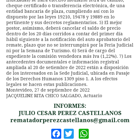
cheque certificado o transferencia electrónica, de una
entidad bancaria de plaza, cumpliendo así con lo
dispuesto por las leyes 19210, 19478 y 19889 en lo
pertinente y sus decretos reglamentarios. 5) El mejor
postor, asimismo, deberá cancelar el saldo de precio
dentro de los 20 días corridos a contar del primer día
hábil siguiente a la notificación del auto aprobatorio del
remate, plazo que no se interrumpirá por la Feria Judicial
ni por la Semana de Turismo. 6) Será de cargo del
expediente la comisión vendedora más Iva (1,22%). 7) Los
antecedentes documentales e información registral
ampliada al 20 de setiembre de 2022 están a disposición
de los interesados en la Sede Judicial, ubicada en Pasaje
de los Derechos Humanos 1309 piso 1. A los efectos
legales se hacen estas publicaciones.
Montevideo, 27 de septiembre de 2022
JACQUELINE RITA CHICO SALGADO, Actuario
INFORMES:
JULIO CESAR PEREZ CASTELLANOS
rematadorperezcastellanos@gmail.com
Facebook
Twitter
WhatsApp