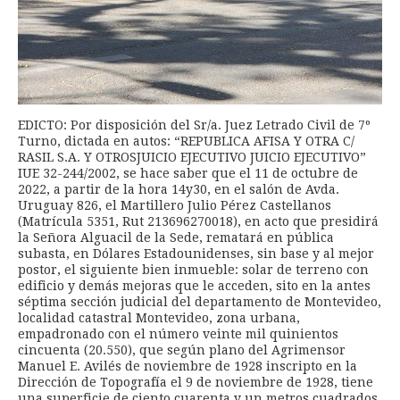
EDICTO: Por disposición del Sr/a. Juez Letrado Civil de 7º
Turno, dictada en autos: “REPUBLICA AFISA Y OTRA C/
RASIL S.A. Y OTROSJUICIO EJECUTIVO JUICIO EJECUTIVO”
IUE 32-244/2002, se hace saber que el 11 de octubre de
2022, a partir de la hora 14y30, en el salón de Avda.
Uruguay 826, el Martillero Julio Pérez Castellanos
(Matrícula 5351, Rut 213696270018), en acto que presidirá
la Señora Alguacil de la Sede, rematará en pública
subasta, en Dólares Estadounidenses, sin base y al mejor
postor, el siguiente bien inmueble: solar de terreno con
edificio y demás mejoras que le acceden, sito en la antes
séptima sección judicial del departamento de Montevideo,
localidad catastral Montevideo, zona urbana,
empadronado con el número veinte mil quinientos
cincuenta (20.550), que según plano del Agrimensor
Manuel E. Avilés de noviembre de 1928 inscripto en la
Dirección de Topografía el 9 de noviembre de 1928, tiene
una superficie de ciento cuarenta y un metros cuadrados