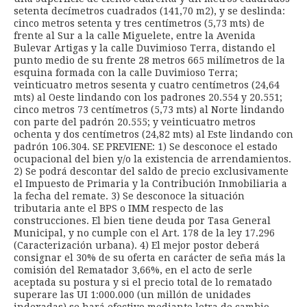
setenta decímetros cuadrados (141,70 m2), y se deslinda:
cinco metros setenta y tres centímetros (5,73 mts) de
frente al Sur a la calle Miguelete, entre la Avenida
Bulevar Artigas y la calle Duvimioso Terra, distando el
punto medio de su frente 28 metros 665 milímetros de la
esquina formada con la calle Duvimioso Terra;
veinticuatro metros sesenta y cuatro centímetros (24,64
mts) al Oeste lindando con los padrones 20.554 y 20.551;
cinco metros 73 centímetros (5,73 mts) al Norte lindando
con parte del padrón 20.555; y veinticuatro metros
ochenta y dos centímetros (24,82 mts) al Este lindando con
padrón 106.304. SE PREVIENE: 1) Se desconoce el estado
ocupacional del bien y/o la existencia de arrendamientos.
2) Se podrá descontar del saldo de precio exclusivamente
el Impuesto de Primaria y la Contribución Inmobiliaria a
la fecha del remate. 3) Se desconoce la situación
tributaria ante el BPS o IMM respecto de las
construcciones. El bien tiene deuda por Tasa General
Municipal, y no cumple con el Art. 178 de la ley 17.296
(Caracterización urbana). 4) El mejor postor deberá
consignar el 30% de su oferta en carácter de seña más la
comisión del Rematador 3,66%, en el acto de serle
aceptada su postura y si el precio total de lo rematado
superare las UI 1:000.000 (un millón de unidades
indexadas) se hará efectivo mediante letra de cambio,