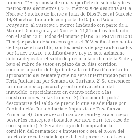
número “2A” y consta de una superficie de setenta y tres
metros diez decímetros (73,10 metros) y de deslinda así: al
Noreste 5 metros de frente a Juan de Dios Peza, al Sureste
14,84 metros lindando con parte de D. Juan Pablo
Pouyanne, al Suroeste 5 metros lindando con parte de D.
Manuel Domínguez y al Noroeste 14,84 metros lindando
con el solar “2B”, todos del mismo plano. SE PREVIENTE: 1)
El mejor postor deberá consignar el 30% seña al momento
de bajarse el martillo, con los medios de pago autorizados
por la Ley 19.210, modificativas y Ley 19.889. Asimismo
deberá depositar el saldo de precio a la orden de la Sede y
bajo el rubro de autos en plazo de 20 días corridos,
contados a partir del siguiente a la notificación del auto
aprobatorio del remate y que no será interrumpido por la
Feria Judicial ni por Semana de Turismo. 2) Se desconoce
la situación ocupacional y contributiva actual del
inmueble, especialmente en cuanto refiere a las
construcciones, si las hubiere. 3) Únicamente podrá
descontarse del saldo de precio lo que se adeudare por
Contribución Inmobiliaria e Impuesto de Enseñanza
Primaria. 4) Una vez escriturado se reintegrará al mejor
postor los conceptos abonados por IRPF e ITP (en caso de
corresponder). 5) Será de cargo del comprador la
comisión del rematador e impuestos o sea el 3,66% del
precio de remate todo lo que deberá pagarse en el acto.