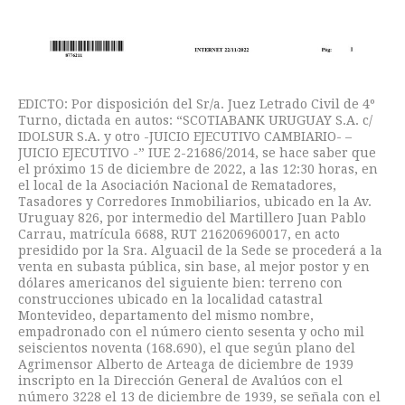
EDICTO: Por disposición del Sr/a. Juez Letrado Civil de 4º
Turno, dictada en autos: “SCOTIABANK URUGUAY S.A. c/
IDOLSUR S.A. y otro -JUICIO EJECUTIVO CAMBIARIO- –
JUICIO EJECUTIVO -” IUE 2-21686/2014, se hace saber que
el próximo 15 de diciembre de 2022, a las 12:30 horas, en
el local de la Asociación Nacional de Rematadores,
Tasadores y Corredores Inmobiliarios, ubicado en la Av.
Uruguay 826, por intermedio del Martillero Juan Pablo
Carrau, matrícula 6688, RUT 216206960017, en acto
presidido por la Sra. Alguacil de la Sede se procederá a la
venta en subasta pública, sin base, al mejor postor y en
dólares americanos del siguiente bien: terreno con
construcciones ubicado en la localidad catastral
Montevideo, departamento del mismo nombre,
empadronado con el número ciento sesenta y ocho mil
seiscientos noventa (168.690), el que según plano del
Agrimensor Alberto de Arteaga de diciembre de 1939
inscripto en la Dirección General de Avalúos con el
número 3228 el 13 de diciembre de 1939, se señala con el