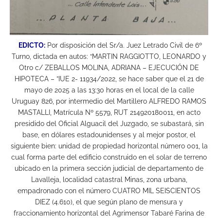
EDICTO:
Por disposición del Sr/a. Juez Letrado Civil de 6º
Turno, dictada en autos: “MARTIN RAGGIOTTO, LEONARDO y
Otro c/ ZEBALLOS MOLINA, ADRIANA – EJECUCIÓN DE
HIPOTECA – ”IUE 2- 11934/2022, se hace saber que el 21 de
mayo de 2025 a las 13:30 horas en el local de la calle
Uruguay 826, por intermedio del Martillero ALFREDO RAMOS
MASTALLI, Matrícula Nº 5579, RUT 214920180011, en acto
presidido del Oficial Alguacil del Juzgado, se subastará, sin
base, en dólares estadounidenses y al mejor postor, el
siguiente bien: unidad de propiedad horizontal número 001, la
cual forma parte del edificio construido en el solar de terreno
ubicado en la primera sección judicial de departamento de
Lavalleja, localidad catastral Minas, zona urbana,
empadronado con el número CUATRO MIL SEISCIENTOS
DIEZ (4.610), el que según plano de mensura y
fraccionamiento horizontal del Agrimensor Tabaré Farina de