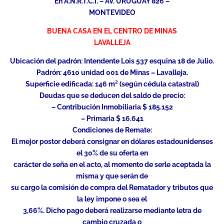
En A.N.R.T.C.I. – AV. URUGUAY 826 –
MONTEVIDEO
BUENA CASA EN EL CENTRO DE MINAS
LAVALLEJA
Ubicación del padrón: Intendente Lois 537 esquina 18 de Julio.
Padrón: 4610 unidad 001 de Minas – Lavalleja.
Superficie edificada: 146 m² (según cédula catastral)
Deudas que se deducen del saldo de precio:
– Contribución Inmobiliaria $ 185.152
– Primaria $ 16.641
Condiciones de Remate:
El mejor postor deberá consignar en dólares estadounidenses
el 30% de su oferta en
carácter de seña en el acto, al momento de serle aceptada la
misma y que serán de
su cargo la comisión de compra del Rematador y tributos que
la ley impone o sea el
3,66%. Dicho pago deberá realizarse mediante letra de
cambio cruzada o