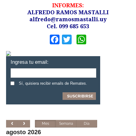
INFORMES:
ALFREDO RAMOS MASTALLI
alfredo@ramosmastalli.uy
Cel. 099 685 653
Facebook
Twitter
WhatsApp
Ingresa tu email:
Sí, quisiera recibir emails de Remates.
Mes
Semana
Día
agosto 2026