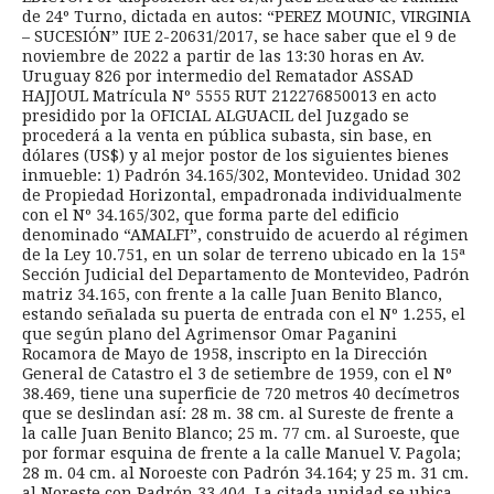
de 24º Turno, dictada en autos: “PEREZ MOUNIC, VIRGINIA
– SUCESIÓN” IUE 2-20631/2017, se hace saber que el 9 de
noviembre de 2022 a partir de las 13:30 horas en Av.
Uruguay 826 por intermedio del Rematador ASSAD
HAJJOUL Matrícula Nº 5555 RUT 212276850013 en acto
presidido por la OFICIAL ALGUACIL del Juzgado se
procederá a la venta en pública subasta, sin base, en
dólares (US$) y al mejor postor de los siguientes bienes
inmueble: 1) Padrón 34.165/302, Montevideo. Unidad 302
de Propiedad Horizontal, empadronada individualmente
con el Nº 34.165/302, que forma parte del edificio
denominado “AMALFI”, construido de acuerdo al régimen
de la Ley 10.751, en un solar de terreno ubicado en la 15ª
Sección Judicial del Departamento de Montevideo, Padrón
matriz 34.165, con frente a la calle Juan Benito Blanco,
estando señalada su puerta de entrada con el Nº 1.255, el
que según plano del Agrimensor Omar Paganini
Rocamora de Mayo de 1958, inscripto en la Dirección
General de Catastro el 3 de setiembre de 1959, con el Nº
38.469, tiene una superficie de 720 metros 40 decímetros
que se deslindan así: 28 m. 38 cm. al Sureste de frente a
la calle Juan Benito Blanco; 25 m. 77 cm. al Suroeste, que
por formar esquina de frente a la calle Manuel V. Pagola;
28 m. 04 cm. al Noroeste con Padrón 34.164; y 25 m. 31 cm.
al Noreste con Padrón 33.404. La citada unidad se ubica