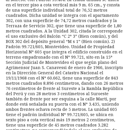
en el tercer piso a cota vertical más 9 m. 65 cm., y consta
de una superficie individual total de 76,52 metros
cuadrados. Dicha unidad se integra con el apartamento
302, con una superficie de 74,72 metros cuadrados y la
Terraza de Servicio 302, que tiene una superficie de 1,80
metros cuadrados. A la Unidad 302, citada le corresponde
el uso exclusivo del Balcón “C 2º 3” (Bien común), y del
BOX 302 del depósito general “M s 1” (Bien común). 2)
Padrón 99.721/605, Montevideo. Unidad de Propiedad
Horizontal Nº 605 que integra el edificio construido en el
terreno empadronado con el Nº 99.721, sito en la 15ª
Sección Judicial de Montevideo el que según plano del
Agrimensor Juan S. Canavessi de enero de 1966, inscripto
en la Dirección General del Catastro Nacional el
19/11/1968 con el Nº 60.662, tiene una superficie de 843
metros cuadrados 8.896 centímetros, dando con 26 metros
76 centímetros de frente al Sureste a la Rambla República
del Perú y con 28 metros 3 centímetros al Suroeste
también de frente por ser esquina a la calle Martí, por
donde está señalada su puerta con el Nº 3.435, uniendo
ambos frentes ochava recta de 5 metros. La unidad 605
tiene el padrón individual Nº 99.721/605, se ubica en
sexto piso a cota vertical más 19 metros 2 centímetros,
tiene una superficie de 45 metros cuadrados 3.282