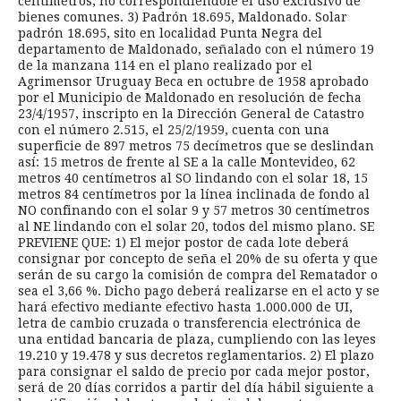
centímetros, no correspondiéndole el uso exclusivo de
bienes comunes. 3) Padrón 18.695, Maldonado. Solar
padrón 18.695, sito en localidad Punta Negra del
departamento de Maldonado, señalado con el número 19
de la manzana 114 en el plano realizado por el
Agrimensor Uruguay Beca en octubre de 1958 aprobado
por el Municipio de Maldonado en resolución de fecha
23/4/1957, inscripto en la Dirección General de Catastro
con el número 2.515, el 25/2/1959, cuenta con una
superficie de 897 metros 75 decímetros que se deslindan
así: 15 metros de frente al SE a la calle Montevideo, 62
metros 40 centímetros al SO lindando con el solar 18, 15
metros 84 centímetros por la línea inclinada de fondo al
NO confinando con el solar 9 y 57 metros 30 centímetros
al NE lindando con el solar 20, todos del mismo plano. SE
PREVIENE QUE: 1) El mejor postor de cada lote deberá
consignar por concepto de seña el 20% de su oferta y que
serán de su cargo la comisión de compra del Rematador o
sea el 3,66 %. Dicho pago deberá realizarse en el acto y se
hará efectivo mediante efectivo hasta 1.000.000 de UI,
letra de cambio cruzada o transferencia electrónica de
una entidad bancaria de plaza, cumpliendo con las leyes
19.210 y 19.478 y sus decretos reglamentarios. 2) El plazo
para consignar el saldo de precio por cada mejor postor,
será de 20 días corridos a partir del día hábil siguiente a