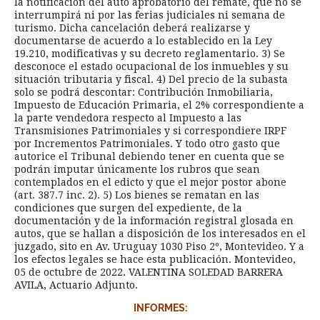
la notificación del auto aprobatorio del remate, que no se
interrumpirá ni por las ferias judiciales ni semana de
turismo. Dicha cancelación deberá realizarse y
documentarse de acuerdo a lo establecido en la Ley
19.210, modificativas y su decreto reglamentario. 3) Se
desconoce el estado ocupacional de los inmuebles y su
situación tributaria y fiscal. 4) Del precio de la subasta
solo se podrá descontar: Contribución Inmobiliaria,
Impuesto de Educación Primaria, el 2% correspondiente a
la parte vendedora respecto al Impuesto a las
Transmisiones Patrimoniales y si correspondiere IRPF
por Incrementos Patrimoniales. Y todo otro gasto que
autorice el Tribunal debiendo tener en cuenta que se
podrán imputar únicamente los rubros que sean
contemplados en el edicto y que el mejor postor abone
(art. 387.7 inc. 2). 5) Los bienes se rematan en las
condiciones que surgen del expediente, de la
documentación y de la información registral glosada en
autos, que se hallan a disposición de los interesados en el
juzgado, sito en Av. Uruguay 1030 Piso 2º, Montevideo. Y a
los efectos legales se hace esta publicación. Montevideo,
05 de octubre de 2022. VALENTINA SOLEDAD BARRERA
AVILA, Actuario Adjunto.
INFORMES: