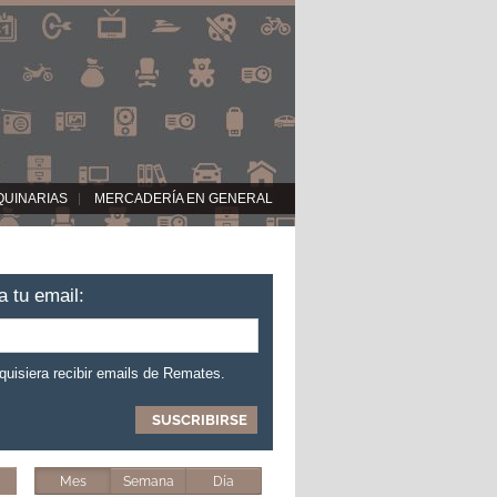
QUINARIAS
MERCADERÍA EN GENERAL
a tu email:
 quisiera recibir emails de Remates.
Mes
Semana
Día