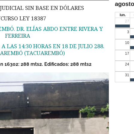
agosto
UDICIAL SIN BASE EN DÓLARES
lun.
CURSO LEY 18387
27
MBÓ. DR. ELÍAS ABDO ENTRE RIVERA Y
3
FERREIRA
10
A LAS 14:30 HORAS EN 18 DE JULIO 288.
UAREMBÓ (TACUAREMBÓ)
17
ón 16302: 288 mts2. Edificados: 288 mts2
24
31