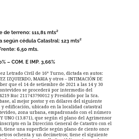
e de terreno: 111,81 mts²
da según cédula Catastral: 123 mts²
Frente: 6,50 mts.
% – COM. E IMP. 3,66%
uez Letrado Civil de 16º Turno, dictada en autos:
EZ IZQUIERDO, MARIA y otros – INTIMACIÓN DE
ber que el 14 de setiembre de 2021 a las 14 y 30
ntevideo se procederá por intermedio del
19 Ruc 211743790012 y Presidido por la Sra.
base, al mejor postor y en dólares del siguiente
y edificación, ubicado en la localidad catastral
tevideo, zona urbana, empadronado con el número
UNO (13.871), que según el plano del Agrimensor
inscripto en la Dirección General de Catastro con el
3, tiene una superficie según plano de ciento once
metros ochenta y un decímetros; tiene el siguiente