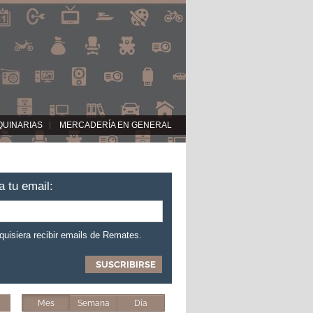
QUINARIAS
MERCADERÍA EN GENERAL
a tu email:
 quisiera recibir emails de Remates.
Mes
Semana
Día