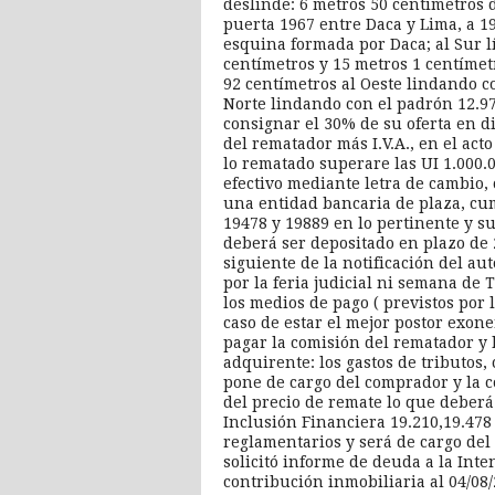
deslinde: 6 metros 50 centímetros d
puerta 1967 entre Daca y Lima, a 1
esquina formada por Daca; al Sur 
centímetros y 15 metros 1 centímet
92 centímetros al Oeste lindando c
Norte lindando con el padrón 12.97
consignar el 30% de su oferta en di
del rematador más I.V.A., en el acto 
lo rematado superare las UI 1.000.
efectivo mediante letra de cambio, 
una entidad bancaria de plaza, cum
19478 y 19889 en lo pertinente y su
deberá ser depositado en plazo de 2
siguiente de la notificación del a
por la feria judicial ni semana d
los medios de pago ( previstos por l
caso de estar el mejor postor exon
pagar la comisión del rematador y l
adquirente: los gastos de tributos,
pone de cargo del comprador y la c
del precio de remate lo que deberá 
Inclusión Financiera 19.210,19.478 
reglamentarios y será de cargo del 
solicitó informe de deuda a la In
contribución inmobiliaria al 04/08/