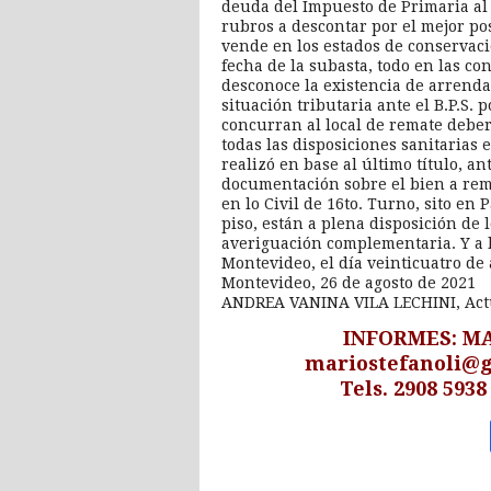
deuda del Impuesto de Primaria al 
rubros a descontar por el mejor pos
vende en los estados de conservaci
fecha de la subasta, todo en las co
desconoce la existencia de arrenda
situación tributaria ante el B.P.S. 
concurran al local de remate debe
todas las disposiciones sanitarias e
realizó en base al último título, an
documentación sobre el bien a rem
en lo Civil de 16to. Turno, sito e
piso, están a plena disposición de
averiguación complementaria. Y a l
Montevideo, el día veinticuatro de 
Montevideo, 26 de agosto de 2021
ANDREA VANINA VILA LECHINI, Act
INFORMES: M
mariostefanoli@
Tels. 2908 5938