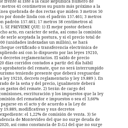
e frente al Este a la calle República número de
9 metros 41 centímetros su punto más próximo a la
línea quebrada de dos rectas que miden 3 metros 50
ro por donde linda con el padrón 157.461; 3 metros
on padrón 157.461; 17 metros 58 centímetros al
1. SE PREVIENE QUE: 1) El mejor postor deberá
cho acto, en carácter de seña, así como la comisión
de serle aceptada la postura, y si el precio total de
000 (unidades indexadas un millón), se hará
cheque certificado o transferencia electrónica de
pliendo así con lo dispuesto por las leyes 19210,
s decretos reglamentarios. El saldo de precio
0 días corridos contados a partir del día hábil
uto aprobatorio del remate, que no será interrumpido
e Turismo teniendo presente que deberá resguardar
a ley 19210, decreto reglamentario y ley 19.889 ). En
erado de la seña y del precio, igualmente deberá
os gastos del remate. 2) Serán de cargo del
 comisiones, escrituración y los impuestos que la ley
omisión del rematador e impuestos o sea el 3,66%
pagarse en el acto y de acuerdo a la Ley de
y 19.889, modificativas y sus decretos
expediente: el 1,22% de comisión de venta. 3) Se
tendencia de Montevideo del que no surge deuda de
2020, así como constancia de D.G.I del que no surge