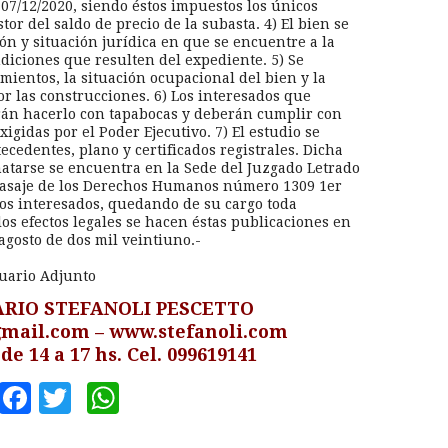
07/12/2020, siendo éstos impuestos los únicos
tor del saldo de precio de la subasta. 4) El bien se
ón y situación jurídica en que se encuentre a la
ndiciones que resulten del expediente. 5) Se
mientos, la situación ocupacional del bien y la
por las construcciones. 6) Los interesados que
rán hacerlo con tapabocas y deberán cumplir con
xigidas por el Poder Ejecutivo. 7) El estudio se
tecedentes, plano y certificados registrales. Dicha
atarse se encuentra en la Sede del Juzgado Letrado
n Pasaje de los Derechos Humanos número 1309 1er
 los interesados, quedando de su cargo toda
os efectos legales se hacen éstas publicaciones en
agosto de dos mil veintiuno.-
uario Adjunto
ARIO STEFANOLI PESCETTO
gmail.com
– www.stefanoli.com
 de 14 a 17 hs. Cel. 099619141
Facebook
Twitter
WhatsApp