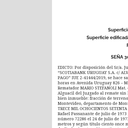
Superfici
Superficie edifica
SEÑA 30
EDICTO: Por disposición del Sr/a. J
“SCOTIABANK URUGUAY S.A. c/ ALV
PAGO” IUE 2-41444/2019, se hace sa
horas en Avenida Uruguay 826 – Mo
Rematador MARIO STEFANOLI Mat. 42
Alguacil del Juzgado al remate sin 
bien inmueble: fracción de terreno 
Montevideo, departamento de Mon
TRECE MIL OCHOCIENTOS SETENTA Y 
Rafael Passanante de julio de 1973 
número 72286 el 24 de julio de 197
metros y según título ciento once 