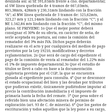
deslinda así: al SE 591,65mts frente a cno. departamental;
al SW línea quebrada de 4 tramos de 667,03mts,
805,38mts, 428mts y 230,51mts lindando con la fracción
“A”; al NW línea quebrada de 3 tramos de: 525,62mts,
323,27 mts y 121,14mts lindando con la fracción “C”; y al
NE 1.542,84 mts lindando con la fracción “C”, del mismo
plano. SE PREVIENE: 1o Que el mejor postor deberá
consignar el 30% de su oferta, en carácter de seña, de
serle aceptada su postura, así como la comisión del
rematador del 3% más IVA. Dichos pagos deberán
realizarse en el acto y por cualquiera del medios de pago
previstos por la Ley 19210, modificativas y decretos
reglamentarios. 2o Que será de cargo del expediente el
pago de la comisión de venta al rematador del 1.22% más
el 1% de impuesto departamental.3o Que el estudio de
títulos se llevó a cabo en base a la documentación
supletoria prevista por el CGP; la que se encuentra
glosada al expediente para consulta. 4° Que se desconoce
el estado ocupacional del bien y las deudas por tributos
que pudieran existir, únicamente pudiéndose imputar al
precio la contribución inmobiliaria y el impuesto de
primaria hasta la fecha del remate. 5° Que pesa sobre el
referido bien una afectación minera de permiso de
exploración (art. 93 de C. de minería). 6° Que los gastos de
escrituración y todos aquellos que la ley pone a su cargo,