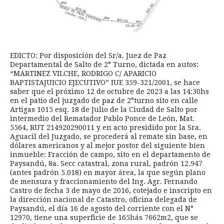
EDICTO: Por disposición del Sr/a. Juez de Paz
Departamental de Salto de 2° Turno, dictada en autos:
“MARTINEZ VILCHE, RODRIGO C/ APARICIO
BAPTISTAJUICIO EJECUTIVO” IUE 359-321/2001, se hace
saber que el próximo 12 de octubre de 2023 a las 14:30hs
en el patio del juzgado de paz de 2°turno sito en calle
Artigas 1015 esq. 18 de Julio de la Ciudad de Salto por
intermedio del Rematador Pablo Ponce de León, Mat.
5564, RUT 214920290011 y en acto presidido por la Sra.
Aguacil del Juzgado, se procederá al remate sin base, en
dólares americanos y al mejor postor del siguiente bien
inmueble: Fracción de campo, sito en el departamento de
Paysandú, 8a. Secc catastral, zona rural, padrón 12.947
(antes padrón 5.018) en mayor área, la que según plano
de mensura y fraccionamiento del Ing. Agr. Fernando
Castro de fecha 3 de mayo de 2016, cotejado e inscripto en
la dirección nacional de Catastro, oficina delegada de
Paysandú, el día 16 de agosto del corriente con el N°
12970, tiene una superficie de 165hás 7662m2, que se