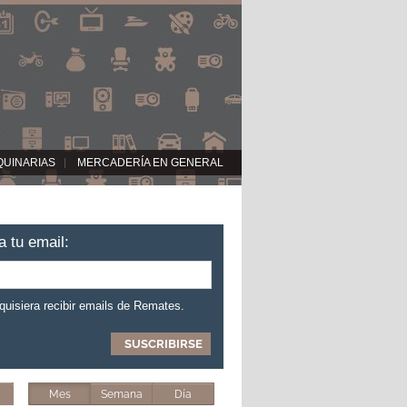
QUINARIAS
MERCADERÍA EN GENERAL
a tu email:
 quisiera recibir emails de Remates.
Mes
Semana
Día