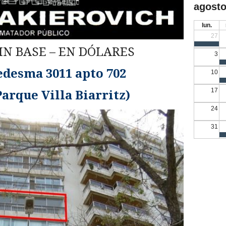
agosto
lun.
27
SIN BASE – EN DÓLARES
3
desma 3011 apto 702
10
17
Parque Villa Biarritz)
24
31