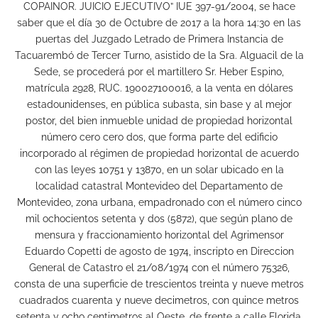
COPAINOR. JUICIO EJECUTIVO” IUE 397-91/2004, se hace
saber que el día 30 de Octubre de 2017 a la hora 14:30 en las
puertas del Juzgado Letrado de Primera Instancia de
Tacuarembó de Tercer Turno, asistido de la Sra. Alguacil de la
Sede, se procederá por el martillero Sr. Heber Espino,
matrícula 2928, RUC. 190027100016, a la venta en dólares
estadounidenses, en pública subasta, sin base y al mejor
postor, del bien inmueble unidad de propiedad horizontal
número cero cero dos, que forma parte del edificio
incorporado al régimen de propiedad horizontal de acuerdo
con las leyes 10751 y 13870, en un solar ubicado en la
localidad catastral Montevideo del Departamento de
Montevideo, zona urbana, empadronado con el número cinco
mil ochocientos setenta y dos (5872), que según plano de
mensura y fraccionamiento horizontal del Agrimensor
Eduardo Copetti de agosto de 1974, inscripto en Direccion
General de Catastro el 21/08/1974 con el número 75326,
consta de una superficie de trescientos treinta y nueve metros
cuadrados cuarenta y nueve decimetros, con quince metros
setenta y ocho centimetros al Oeste, de frente a calle Florida,