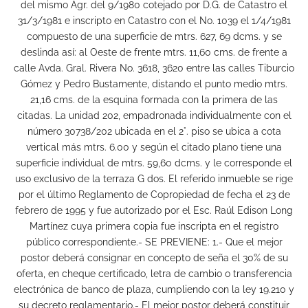
del mismo Agr. del 9/1980 cotejado por D.G. de Catastro el
31/3/1981 e inscripto en Catastro con el No. 1039 el 1/4/1981
compuesto de una superficie de mtrs. 627, 69 dcms. y se
deslinda así: al Oeste de frente mtrs. 11,60 cms. de frente a
calle Avda. Gral. Rivera No. 3618, 3620 entre las calles Tiburcio
Gómez y Pedro Bustamente, distando el punto medio mtrs.
21,16 cms. de la esquina formada con la primera de las
citadas. La unidad 202, empadronada individualmente con el
número 30738/202 ubicada en el 2°. piso se ubica a cota
vertical más mtrs. 6.00 y según el citado plano tiene una
superficie individual de mtrs. 59,60 dcms. y le corresponde el
uso exclusivo de la terraza G dos. El referido inmueble se rige
por el último Reglamento de Copropiedad de fecha el 23 de
febrero de 1995 y fue autorizado por el Esc. Raúl Edison Long
Martínez cuya primera copia fue inscripta en el registro
público correspondiente.- SE PREVIENE: 1.- Que el mejor
postor deberá consignar en concepto de seña el 30% de su
oferta, en cheque certificado, letra de cambio o transferencia
electrónica de banco de plaza, cumpliendo con la ley 19.210 y
su decreto reglamentario.- El mejor postor deberá constituir