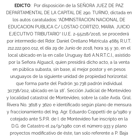
EDICTO
: Por disposición de la SEÑORA JUEZ DE PAZ
DEPARTAMENTAL DE LA CAPITAL DE 29o. TURNO, dictada en
los autos caratulados: “ADMINSTRACION NACIONAL DE
EDUCACION PUBLICA C/ LOSTAO CORTIZO, MARIA. JUICIO
EJECUTIVO TRIBUTARIO” I.U.E. 2-55218/2016, se procederá
por intermedio del Rdor. Daniel Orellano Matrícula 4685 R.U.T.
212.222.900.012, el día 29 de Junio de 2018, hora 15 y 30, en el
local ubicado en la en calle Uruguay 826 A.N.R.T.C.I., asistido
por la Señora Alguacil, quien presidirá dicho acto, a la venta
en pública subasta, sin base, al mejor postor y en pesos
uruguayos de la siguiente unidad de propiedad horizontal:
que forma parte del Padrón 30.738 padrón individual
30738/202, ubicado en la 18°. Sección Judicial de Montevideo
y localidad catastral de Montevideo, sobre la calle Avda. Gral.
Rivera No. 3618 y 3620 e identificado según plano de mensura
y fraccionamiento del Ing. Agr. Eduardo Coppetti de 9/1980 y
cotejado ante S.P.R. de I. de Montevideo fue inscripto en la
D.G. de Catastro el 24/9/1980 con el número 933 y plano
proyectos modificativo de éste, tan solo referente a P. Baja