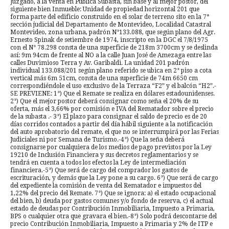
Juzgado, a la venta en Pública Subasta, sin base y al mejor postor, del
siguiente bien Inmueble: Unidad de propiedad horizontal 201 que
forma parte del edificio construido en el solar de terreno sito en la 7ª
sección judicial del Departamento de Montevideo, Localidad Catastral
Montevideo, zona urbana, padrón N°133.088, que según plano del Agr.
Ernesto Spinak de setiembre de 1974, inscripto en la DGC el 7/8/1975
con el N° 78.298 consta de una superficie de 218m 3700cm y se deslinda
así: 9m 94cm de frente al NO a la calle Juan José de Amezaga entre las
calles Duvimioso Terra y Av. Garibaldi. La unidad 201 padrón
individual 133.088/201 según plano referido se ubica en 2° piso a cota
vertical más 6m 51cm, consta de una superficie de 74m 6650 cm
correspondiéndole el uso exclusivo de la Terraza “F2” y el balcón “H2”.-
SE PREVIENE: 1°) Que el Remate se realiza en dólares estadounidenses.
2°) Que el mejor postor deberá consignar como seña el 20% de su
oferta, más el 3,66% por comisión e IVA del Rematador sobre el precio
de la subasta .- 3°) El plazo para consignar el saldo de precio es de 20
días corridos contados a partir del día hábil siguiente a la notificación
del auto aprobatorio del remate, el que no se interrumpirá por las Ferias
Judiciales ni por Semana de Turismo.-4°) Que la seña deberá
consignarse por cualquiera de los medios de pago previstos por la Ley
19210 de Inclusión Financiera y sus decretos reglamentarios y se
tendrá en cuenta a todos los efectos la Ley de intermediación
financiera.-5°) Que será de cargo del comprador los gastos de
escrituración, y demás que la Ley pone a su cargo. 6°) Que será de cargo
del expediente la comisión de venta del Rematador e impuestos del
1,22% del precio del Remate. 7°) Que se ignora: a) el estado ocupacional
del bien, b) deuda por gastos comunes y/o fondo de reserva, c) el actual
estado de deudas por Contribución Inmobiliaria, Impuesto a Primaria,
BPS o cualquier otra que gravara el bien.-8°) Solo podrá descontarse del
precio Contribución Inmobiliaria, Impuesto a Primaria y 2% de ITP e