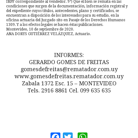
IRPF correspondiente al vendedor. 9°) Que el bien se remata en las
condiciones que surgen de la documentación, información registral y
del expediente cuyos títulos, antecedentes, plano y certificados, se
encuentran a disposición de los interesados para su estudio, en la
oficina actuaria del Juzgado sito en Pasaje de los Derechos Humanos
1309. Y a los efectos legales se hacen éstas publicaciones.
Montevideo, 10 de septiembre de 2020.
ANA DORYS GUTIÉRREZ VELÁZQUEZ, Actuario.
INFORMES:
GERARDO GOMES DE FREITAS
gomesdefreitas@rematador.com.uy
www.gomesdefreitas.rematador.com.uy
Zabala 1372 Esc. 15 – MONTEVIDEO
Tels. 2916 8861 Cel. 099 635 635
Facebook
Twitter
WhatsApp