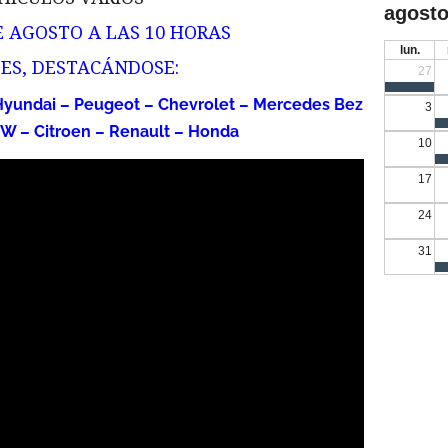
agosto
E AGOSTO A LAS 10 HORAS
lun.
TES, DESTACÁNDOSE:
27
– Hyundai – Peugeot – Chevrolet – Mercedes Bez
3
VW – Citroen – Renault – Honda
10
17
24
31