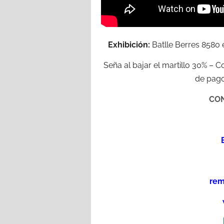
Exhibición:
Batlle Berres 8580 e
Seña al bajar el martillo 30% – 
de pago
CON
rem