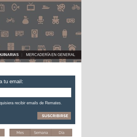
QUINARIAS
MERCADERÍA EN GENERAL
a tu email:
 quisiera recibir emails de Remates.
Mes
Semana
Día