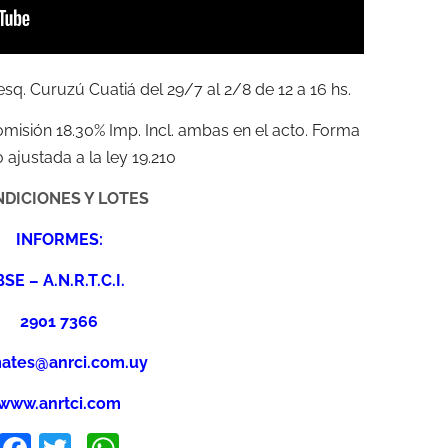
sq. Curuzú Cuatiá del 29/7 al 2/8 de 12 a 16 hs.
Comisión 18.30% Imp. Incl. ambas en el acto. Forma
 ajustada a la ley 19.210
DICIONES Y LOTES
INFORMES:
BSE – A.N.R.T.C.I.
2901 7366
ates@anrci.com.uy
www.anrtci.com