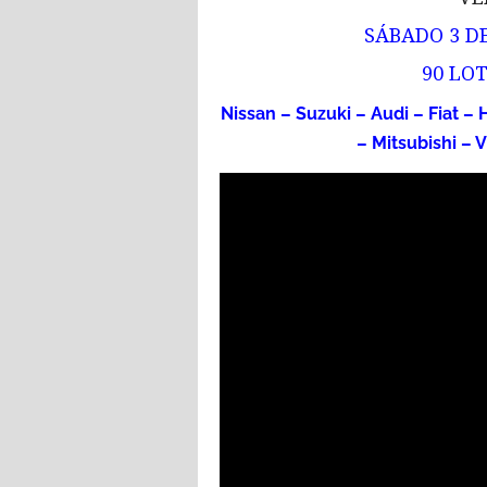
SÁBADO 3 D
90 LO
Nissan – Suzuki – Audi – Fiat 
– Mitsubishi – 