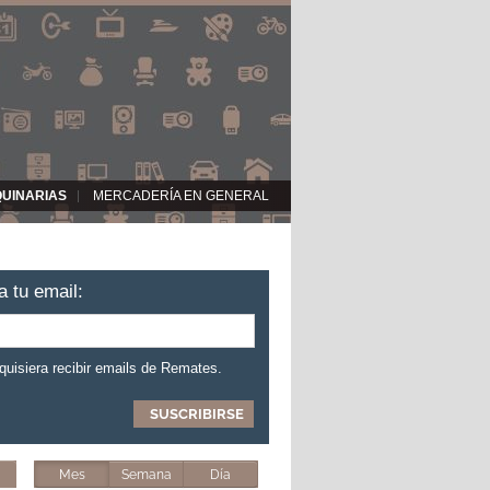
QUINARIAS
MERCADERÍA EN GENERAL
a tu email:
 quisiera recibir emails de Remates.
Mes
Semana
Día