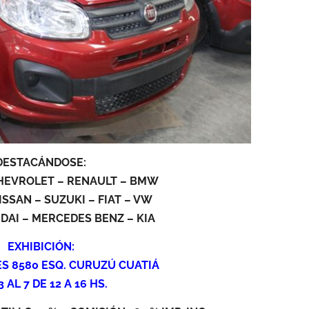
DESTACÁNDOSE:
HEVROLET – RENAULT – BMW
ISSAN – SUZUKI – FIAT – VW
DAI – MERCEDES BENZ – KIA
EXHIBICIÓN:
S 8580 ESQ. CURUZÚ CUATIÁ
3 AL 7 DE 12 A 16 HS.