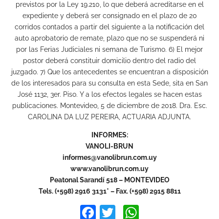
previstos por la Ley 19.210, lo que deberá acreditarse en el
expediente y deberá ser consignado en el plazo de 20
corridos contados a partir del siguiente a la notificación del
auto aprobatorio de remate, plazo que no se suspenderá ni
por las Ferias Judiciales ni semana de Turismo. 6) El mejor
postor deberá constituir domicilio dentro del radio del
juzgado. 7) Que los antecedentes se encuentran a disposición
de los interesados para su consulta en esta Sede, sita en San
José 1132, 3er. Piso. Y a los efectos legales se hacen estas
publicaciones. Montevideo, 5 de diciembre de 2018. Dra. Esc.
CAROLINA DA LUZ PEREIRA, ACTUARIA ADJUNTA.
INFORMES:
VANOLI-BRUN
informes@vanolibrun.com.uy
www.vanolibrun.com.uy
Peatonal Sarandí 518 – MONTEVIDEO
Tels. (+598) 2916 3131* – Fax. (+598) 2915 8811
Facebook
Twitter
WhatsApp